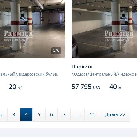
1/6
Паркинг
ральный/Лидерсовский бульв.
г.Одесса/Центральный/Лидерсовс
20
57 795
40
2
2
м
USD
м
2
3
4
5
6
7
...
11
Далее>>