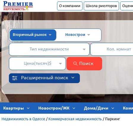
О компании
Школа риелторов
Оцен
Вторичный рынок
Новострои
Тип недвижимости
Кол. комнат
Поиск
Цена(тысяч)$
Расширенный поиск
Квартиры
Новострои/ЖК
Дома/Дачи
Ком
Недвижимость в Одессе
/
Коммерческая недвижимость
/
Паркинг