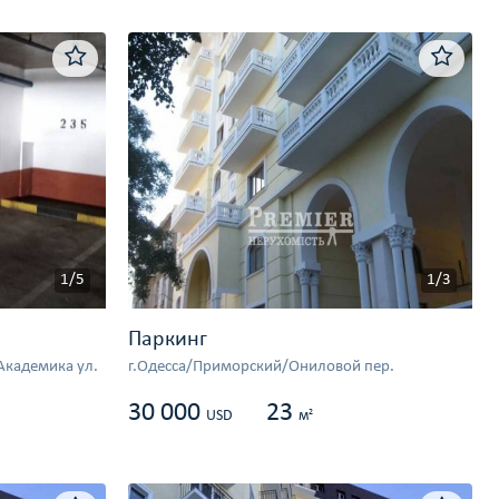
1/5
1/3
Паркинг
Академика ул.
г.Одесса/Приморский/Ониловой пер.
30 000
23
2
USD
м