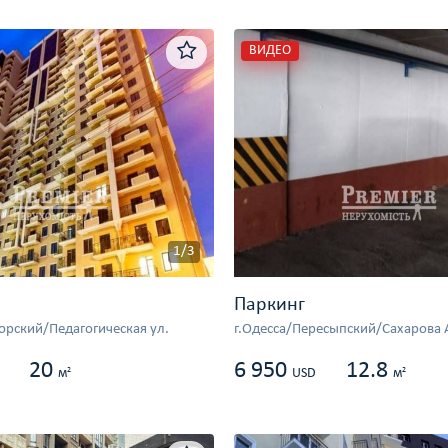
ВИДЕО
1/3
Паркинг
орский/Педагогическая ул.
г.Одесса/Пересыпский/Сахарова 
20
6 950
12.8
2
2
м
USD
м