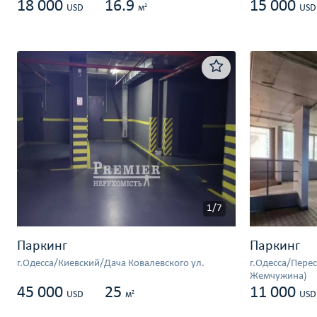
18 000
16.9
15 000
2
USD
м
USD
1/7
Паркинг
Паркинг
г.Одесса/Киевский/Дача Ковалевского ул.
г.Одесса/Пере
Жемчужина)
45 000
25
11 000
2
USD
м
USD