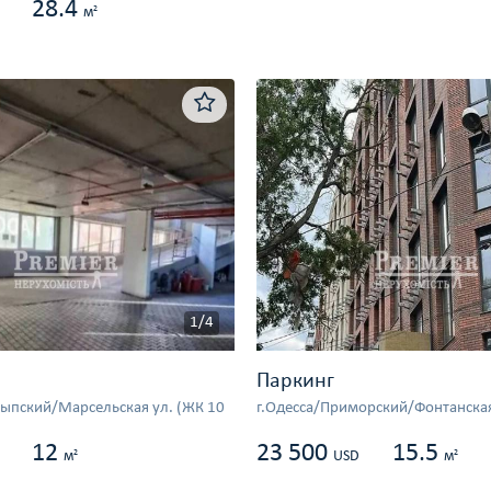
28.4
2
м
1/4
Паркинг
сыпский/Марсельская ул. (ЖК 10
г.Одесса/Приморский/Фонтанская
12
23 500
15.5
2
2
м
USD
м