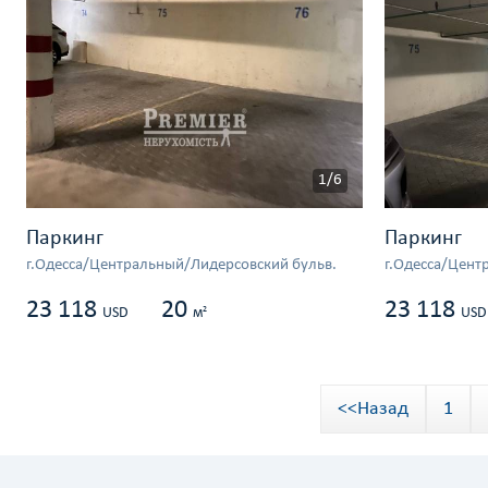
1/6
Паркинг
Паркинг
г.Одесса/Центральный/Лидерсовский бульв.
г.Одесса/Цент
23 118
20
23 118
2
USD
м
USD
<<Назад
1