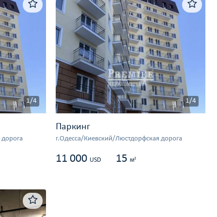
1/4
1/4
Паркинг
 дорога
г.Одесса/Киевский/Люстдорфская дорога
11 000
15
2
USD
м