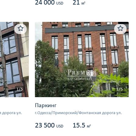
24 000
21
2
USD
м
1/5
1/5
Паркинг
 дорога ул.
г.Одесса/Приморский/Фонтанская дорога ул.
23 500
15.5
2
USD
м