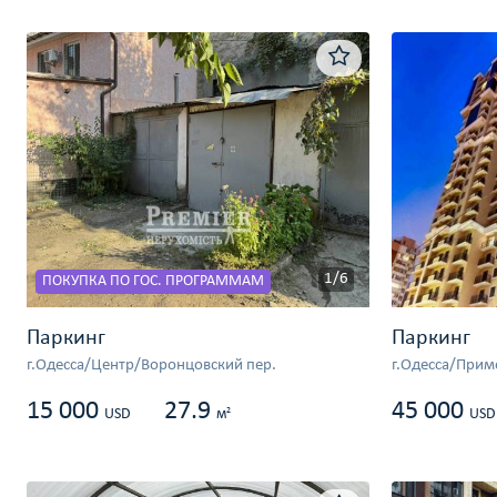
1/6
ПОКУПКА ПО ГОС. ПРОГРАММАМ
Паркинг
Паркинг
г.Одесса/Центр/Воронцовский пер.
г.Одесса/Прим
15 000
27.9
45 000
2
USD
м
USD