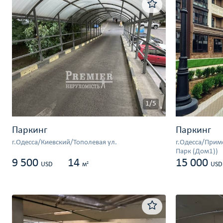
1/5
Паркинг
Паркинг
г.Одесса/Киевский/Тополевая ул.
г.Одесса/Примо
Парк (Дом1))
9 500
14
15 000
2
USD
м
USD