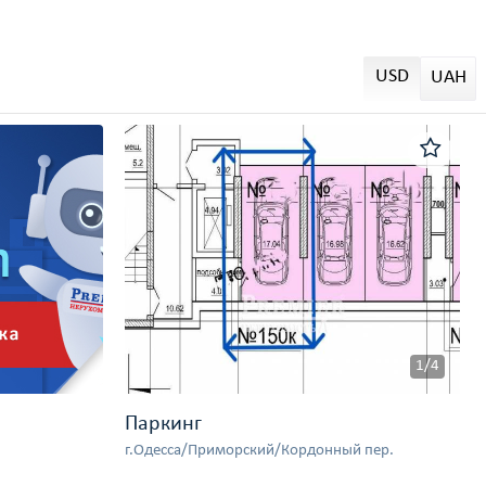
USD
UAH
1/4
Паркинг
г.Одесса/Приморский/Кордонный пер.