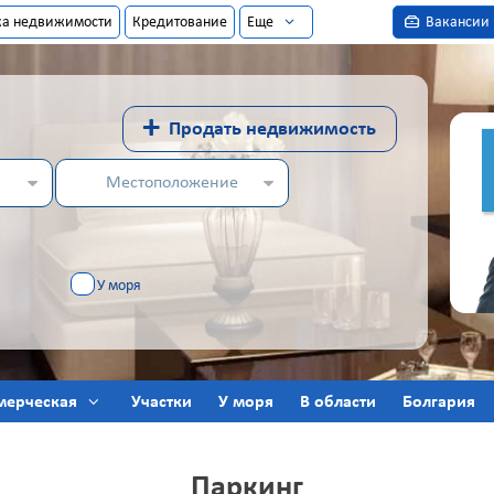
ка недвижимости
Кредитование
Еще
Вакансии
+
Продать недвижимость
Местоположение
У моря
мерческая
Участки
У моря
В области
Болгария
Паркинг