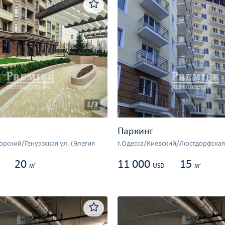
1/3
Паркинг
рский/Генуэзская ул. (Элегия
г.Одесса/Киевский/Люстдорфская
20
11 000
15
2
2
м
USD
м