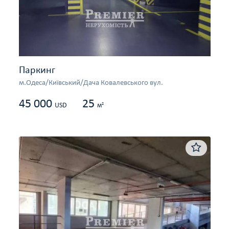
Паркинг
м.Одеса/Київський/Дача Ковалевського вул.
45 000
25
2
USD
м