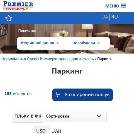
МЕНЮ
UA
RU
Пошук по:
Вторинний ринок
Новобудови
Нерухомість в Одесі
/
Коммерческая недвижимость
/
Паркинг
Паркинг
195
объектов
Розширений пошук
Сортировка
ТІЛЬКИ В ЖК
USD
UAH