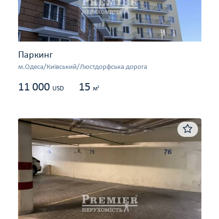
Паркинг
м.Одеса/Київський/Люстдорфська дорога
11 000
15
2
USD
м