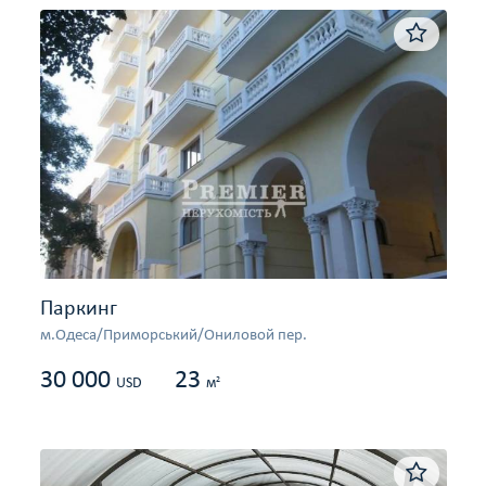
Паркинг
м.Одеса/Приморський/Ониловой пер.
30 000
23
2
USD
м