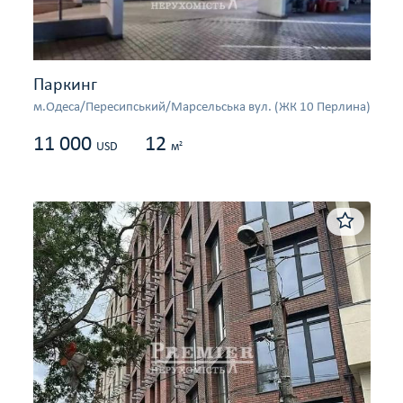
Паркинг
м.Одеса/Пересипський/Марсельська вул. (ЖК 10 Перлина)
11 000
12
2
USD
м