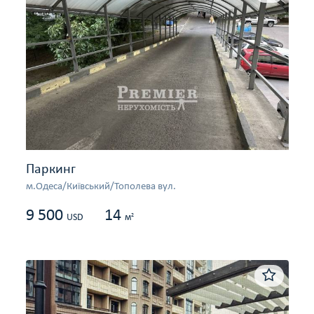
Паркинг
м.Одеса/Київський/Тополева вул.
9 500
14
2
USD
м