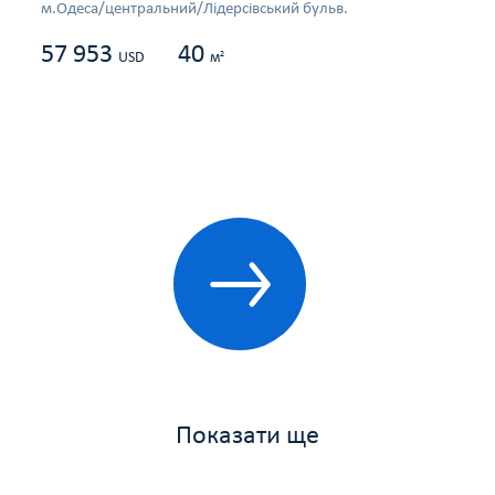
м.Одеса/центральний/Лідерсівський бульв.
57 953
40
2
USD
м
Показати ще