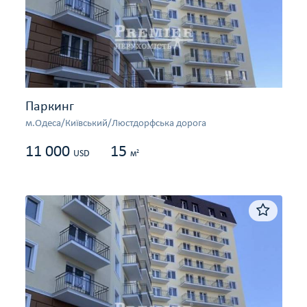
Паркинг
м.Одеса/Київський/Люстдорфська дорога
11 000
15
2
USD
м