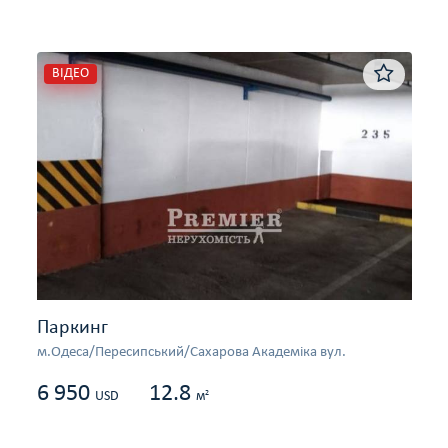
ВІДЕО
Паркинг
м.Одеса/Пересипський/Сахарова Академіка вул.
6 950
12.8
2
USD
м