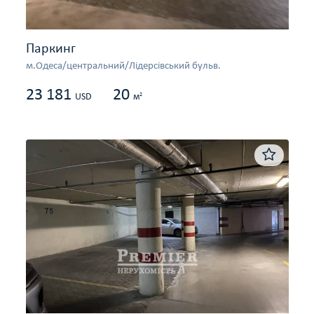
Паркинг
м.Одеса/центральний/Лідерсівський бульв.
23 181
20
2
USD
м