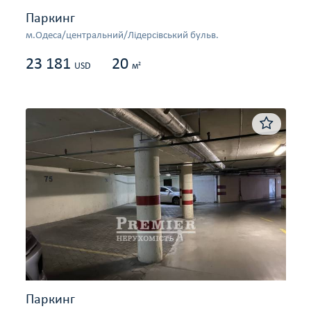
Паркинг
м.Одеса/центральний/Лідерсівський бульв.
23 181
20
2
USD
м
Паркинг