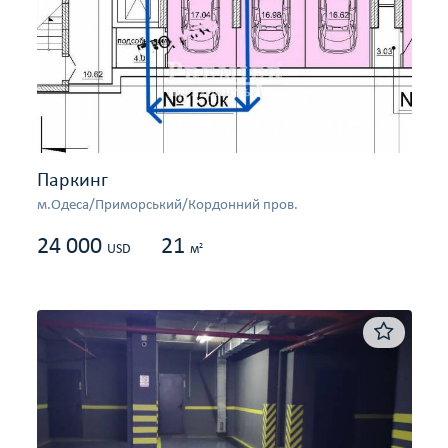
Паркинг
м.Одеса/Приморський/Кордонний пров.
24 000
21
2
USD
м