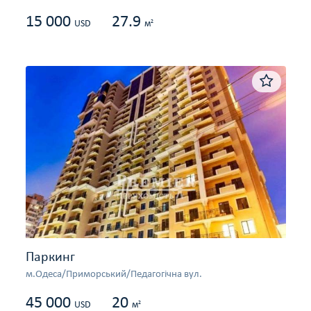
15 000
27.9
2
USD
м
Паркинг
м.Одеса/Приморський/Педагогічна вул.
45 000
20
2
USD
м