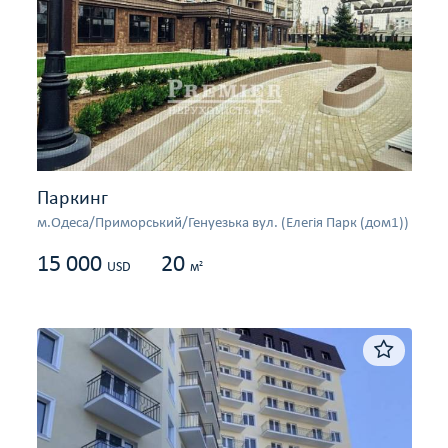
Паркинг
м.Одеса/Приморський/Генуезька вул. (Елегія Парк (дом1))
15 000
20
2
USD
м