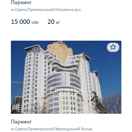
Паркинг
м.Одеса/Приморський/Генуезька вул.
15 000
20
2
USD
м
Паркинг
м.Одеса/Приморський/Французький бульв.