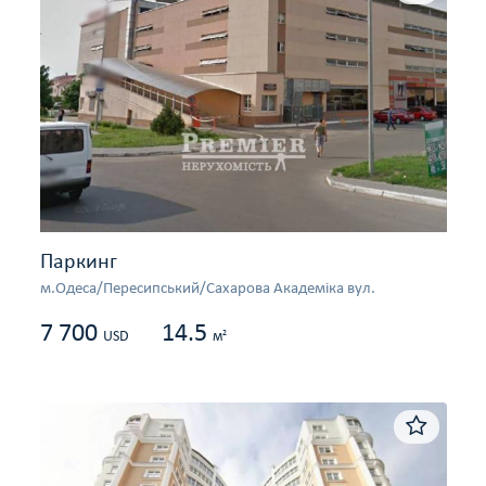
Паркинг
м.Одеса/Пересипський/Сахарова Академіка вул.
7 700
14.5
2
USD
м