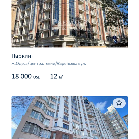
Паркинг
м.Одеса/центральний/Єврейська вул.
18 000
12
2
USD
м