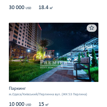
30 000
18.4
2
USD
м
Паркинг
м.Одеса/Київський/Перлинна вул. (ЖК 53 Перлина)
10 000
15
2
USD
м