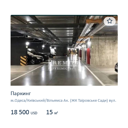
Паркинг
м.Одеса/Київський/Вільямса Ак. (ЖК Таїровське Сади) вул.
18 500
15
2
USD
м