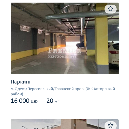
Паркинг
м.Одеса/Пересипський/Травневий пров. (ЖК Авторський
район)
16 000
20
2
USD
м