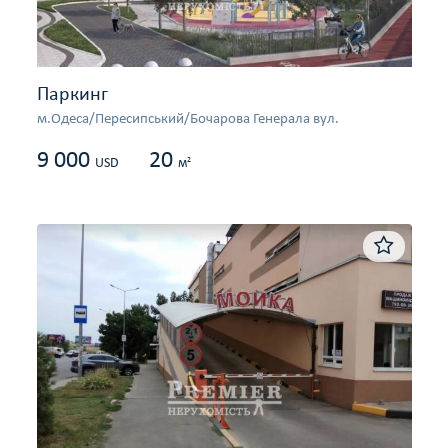
Паркинг
м.Одеса/Пересипський/Бочарова Генерала вул.
9 000
20
2
USD
м