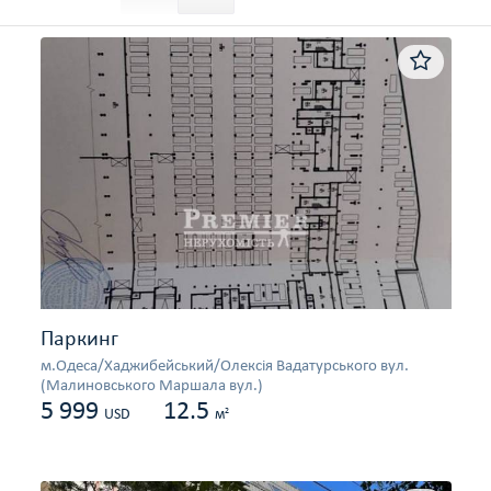
Паркинг
м.Одеса/Хаджибейський/Олексія Вадатурського вул.
(Малиновського Маршала вул.)
5 999
12.5
2
USD
м