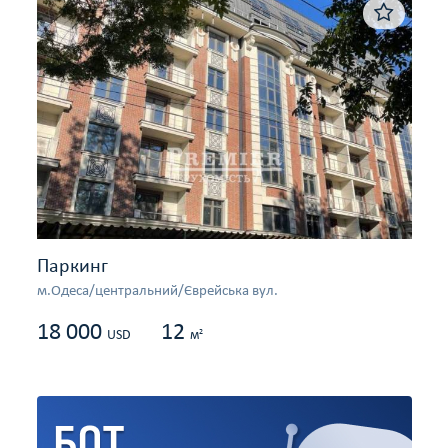
Паркинг
м.Одеса/центральний/Єврейська вул.
18 000
12
2
USD
м