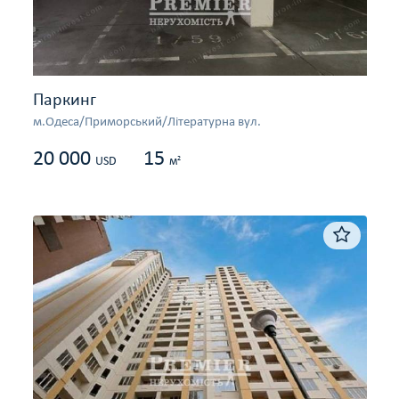
Паркинг
м.Одеса/Приморський/Літературна вул.
20 000
15
2
USD
м