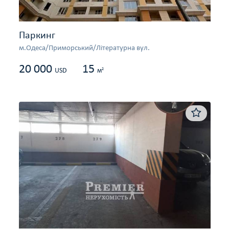
Паркинг
м.Одеса/Приморський/Літературна вул.
20 000
15
2
USD
м