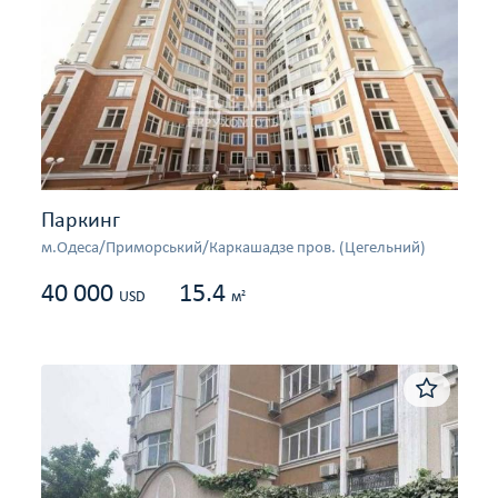
Паркинг
м.Одеса/Приморський/Каркашадзе пров. (Цегельний)
40 000
15.4
2
USD
м