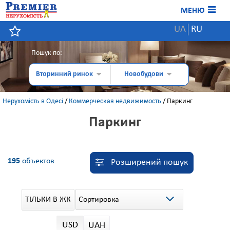
МЕНЮ
UA
RU
Пошук по:
Вторинний ринок
Новобудови
Нерухомість в Одесі
/
Коммерческая недвижимость
/
Паркинг
Паркинг
195
объектов
Розширений пошук
Сортировка
ТІЛЬКИ В ЖК
USD
UAH