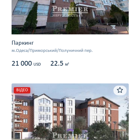
Паркинг
м.Одеса/Приморський/Полуничний пер.
21 000
22.5
2
USD
м
ВІДЕО