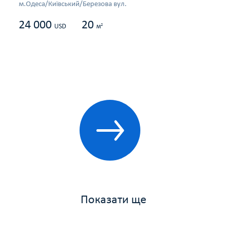
м.Одеса/Київський/Березова вул.
24 000
20
2
USD
м
Показати ще