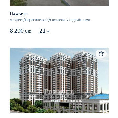
Паркинг
м.Одеса/Пересипський/Сахарова Академіка вул.
8 200
21
2
USD
м