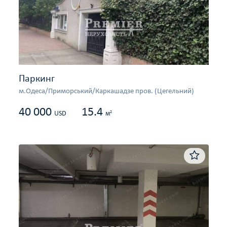
Паркинг
м.Одеса/Приморський/Каркашадзе пров. (Цегельний)
40 000
15.4
2
USD
м