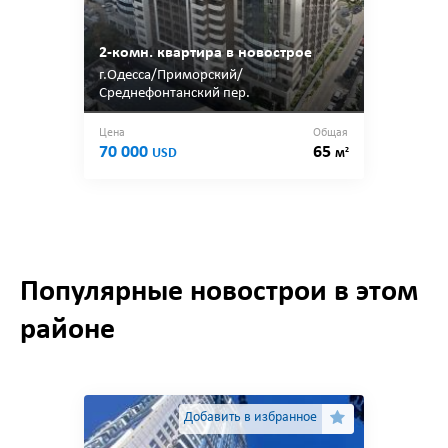
2-комн. квартира в новострое
г.Одесса/Приморский/
Среднефонтанский пер.
Цена
Общая
70 000
65
2
USD
м
Популярные новострои в этом
районе
Добавить в избранное