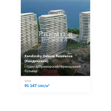
Kandinsky Odessa Residence
(Кандинский)
г.Одесса/Приморский/Французский
бульвар
Цена
91 147
2
UAH/м