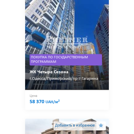
ПОКУПКА ПО ГОСУДАРСТВЕННЫМ
ПРОГРАММАМ
ЖК Четыре Сезона
г.Одесса/Приморский/пр-т Гагарина
Цена
58 370
2
UAH/м
Добавить в избранное