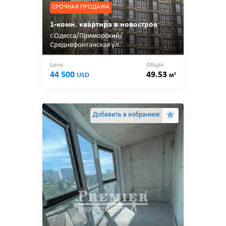
СРОЧНАЯ ПРОДАЖА
1-комн. квартира в новострое
г.Одесса/Приморский/
Среднефонтанская ул.
Цена
Общая
44 500
49.53
2
USD
м
Добавить в избранное