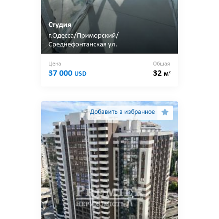
Студия
г.Одесса/Приморский/
Среднефонтанская ул.
Цена
Общая
37 000
32
2
USD
м
Добавить в избранное