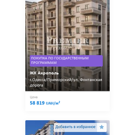
ПОКУПКА ПО ГОСУДАРСТВЕННЫМ
ПРОГРАММАМ
ЖК Акрополь
г.Одесса/Приморский/ул. Фонтанская
дорога
Цена
58 819
2
UAH/м
Добавить в избранное