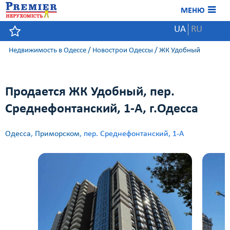
МЕНЮ
UA
RU
Недвижимость в Одессе
/
Новострои Одессы
/
ЖК Удобный
Продается ЖК Удобный, пер.
Среднефонтанский, 1-А, г.Одесса
Одесса
,
Приморском
, пер. Среднефонтанский, 1-А