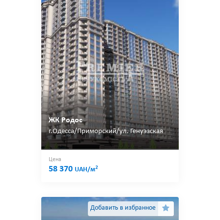
ЖК Родос
г.Одесса/Приморский/ул. Генуэзская
Цена
58 370
2
UAH/м
Добавить в избранное