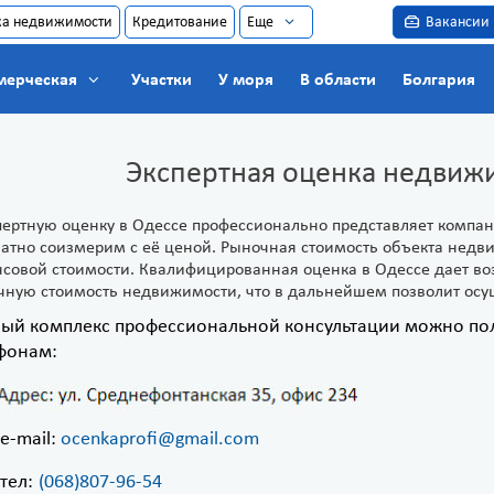
ка недвижимости
Кредитование
Еще
Вакансии
мерческая
Участки
У моря
В области
Болгария
Экспертная оценка недвиж
пертную оценку в Одессе профессионально представляет компан
атно соизмерим с её ценой. Рыночная стоимость объекта недви
совой стоимости. Квалифицированная оценка в Одессе дает в
чную стоимость недвижимости, что в дальнейшем позволит ос
ый комплекс профессиональной консультации можно пол
фонам:
e-mail:
ocenkaprofi@gmail.com
тел:
(068)807-96-54