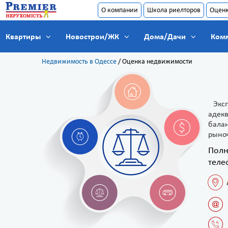
О компании
Школа риелторов
Оцен
Квартиры
Новострои/ЖК
Дома/Дачи
Ком
Недвижимость в Одессе
/
Оценка недвижимости
Экс
адекв
балан
рыно
Полн
теле