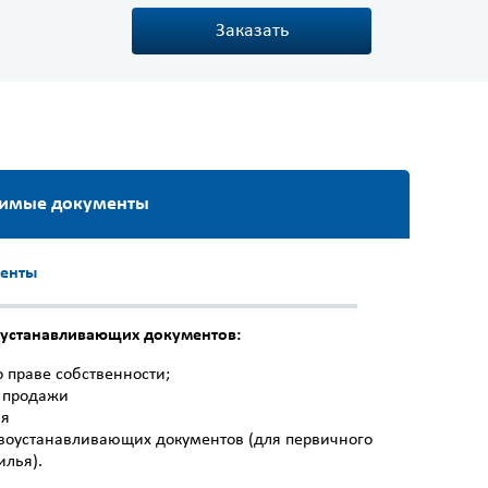
Заказать
одимые документы
енты
оустанавливающих документов:
о праве собственности;
- продажи
ия
воустанавливающих документов (для первичного
илья).