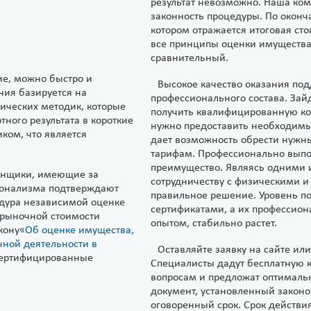
результат невозможно. Наша ком
законность процедуры. По оконч
котором отражается итоговая сто
все принципы оценки имущества
сравнительный.
е, можно быстро и
Высокое качество оказания под
ния базируется на
профессионального состава. Зай
ических методик, которые
получить квалифицированную ко
тного результата в короткие
нужно предоставить необходимы
ком, что является
дает возможность обрести нужн
тарифам. Профессионально выпо
преимущество. Являясь одними и
енщики, имеющие за
сотрудничеству с физическими 
ионализма подтверждают
правильное решение. Уровень п
дура независимой оценке
сертификатами, а их профессио
 рыночной стоимости
опытом, стабильно растет.
кону
«Об оценке имущества,
ной деятельности в
Оставляйте заявку на сайте ил
 сертифицированные
Специалисты дадут бесплатную к
вопросам и предложат оптимальн
документ, установленный законо
оговоренный срок. Срок действи