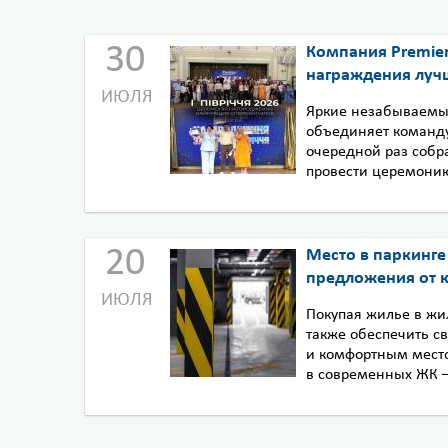
30
Компания Premie
награждения луч
ИЮЛЯ
Яркие незабываемые
объединяет команду
очередной раз собр
провести церемонию
20
Место в паркинге
предложения от 
ИЮЛЯ
Покупая жилье в жи
также обеспечить 
и комфортным место
в современных ЖК – 