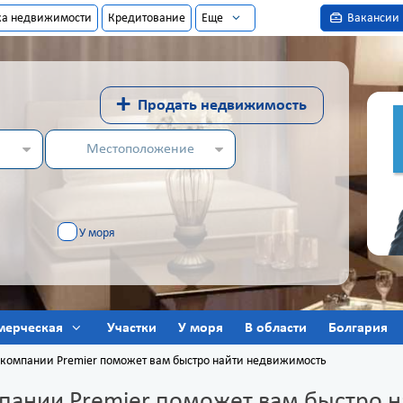
ка недвижимости
Кредитование
Еще
Вакансии
+
Продать недвижимость
Местоположение
У моря
мерческая
Участки
У моря
В области
Болгария
т компании Premier поможет вам быстро найти недвижимость
мпании Premier поможет вам быстро 