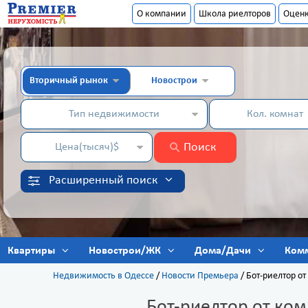
О компании
Школа риелторов
Оцен
Вторичный рынок
Новострои
Тип недвижимости
Кол. комнат
Поиск
Цена(тысяч)$
Расширенный поиск
Квартиры
Новострои/ЖК
Дома/Дачи
Ком
Недвижимость в Одессе
/
Новости Премьера
/
Бот-риелтор о
Бот-риелтор от ко