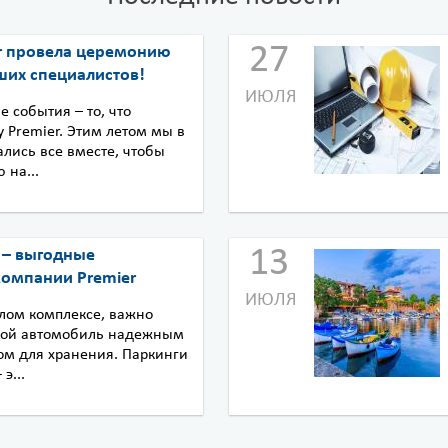
27
r провела церемонию
ших специалистов!
ИЮЛЯ
 события – то, что
 Premier. Этим летом мы в
ались все вместе, чтобы
 на...
13
 – выгодные
компании Premier
ИЮЛЯ
лом комплексе, важно
свой автомобиль надежным
м для хранения. Паркинги
э...