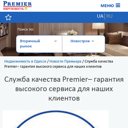
МЕНЮ
UA
RU
Поиск по:
Вторичный
Новострои
рынок
Недвижимость в Одессе
/
Новости Премьера
/
Служба качества
Premier– гарантия высокого сервиса для наших клиентов
Служба качества Premier– гарантия
высокого сервиса для наших
клиентов