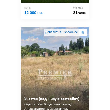
Цена
Участок
12 000
21
USD
сотка
Добавить в избранное
Участок (под жилую застройку)
Одесcк. обл./Одесский район/
Александровка/Озерная ул.