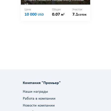
ул.
Цена
Общая
Участок
10 000
0.07
7.1
2
USD
м
соток
Компания "Премьер"
Наши награды
Работа в компании
Новости компании