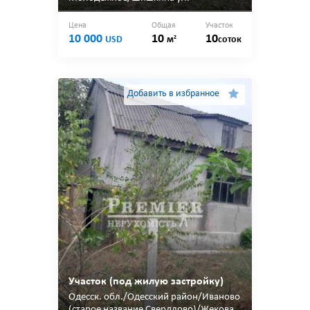
Цена
Общая
Участок
10 000
10
10
2
USD
м
соток
Добавить в избранное
Участок (под жилую застройку)
Одесcк. обл./Одесский район/Иваново
(старое название Свердлово)/Жекова