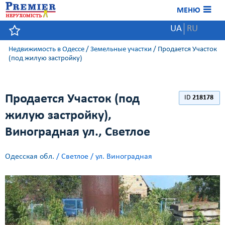
МЕНЮ
UA
RU
Недвижимость в Одессе
/
Земельные участки
/
Продается Участок
(под жилую застройку)
Продается Участок (под
ID
218178
жилую застройку),
Виноградная ул., Светлое
Одесская обл.
/
Светлое / ул. Виноградная