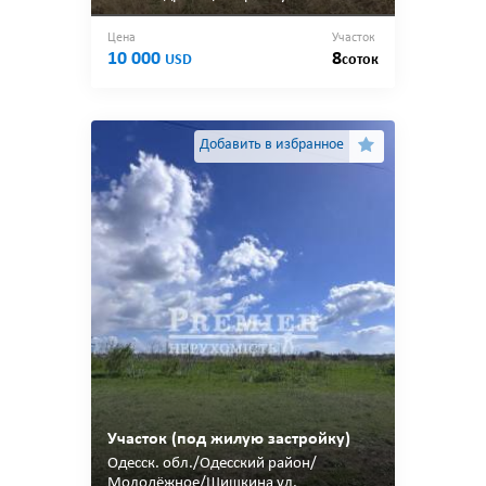
Цена
Участок
10 000
8
USD
соток
Добавить в избранное
Участок (под жилую застройку)
Одесcк. обл./Одесский район/
Молодёжное/Шишкина ул.