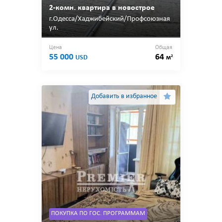
2-комн. квартира в новострое
г.Одесса/Хаджибейский/Профсоюзная
ул.
Цена
Общая
55 000
64
2
USD
м
Добавить в избранное
ПОКУПКА ПО ГОС. ПРОГРАММАМ