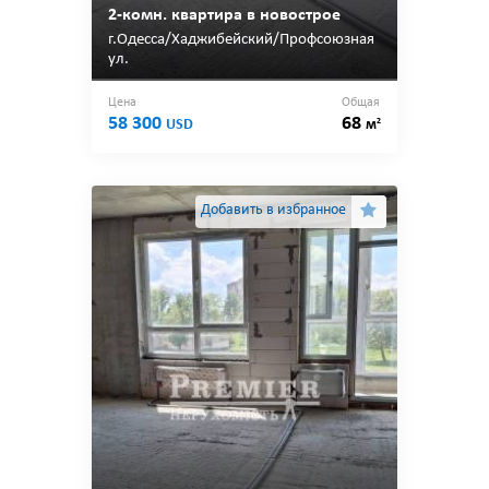
2-комн. квартира в новострое
г.Одесса/Хаджибейский/Профсоюзная
ул.
Цена
Общая
58 300
68
2
USD
м
Добавить в избранное