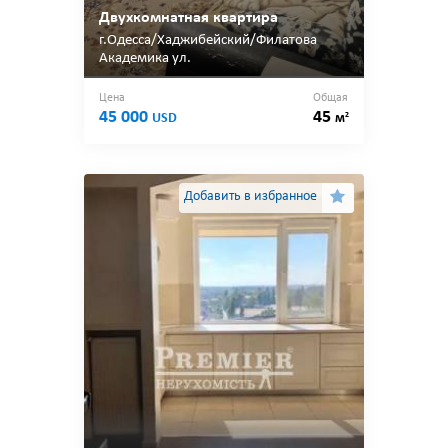
Двухкомнатная квартира
г.Одесса/Хаджибейский/Филатова
Академика ул.
Цена
Общая
45 000
45
2
USD
м
Добавить в избранное