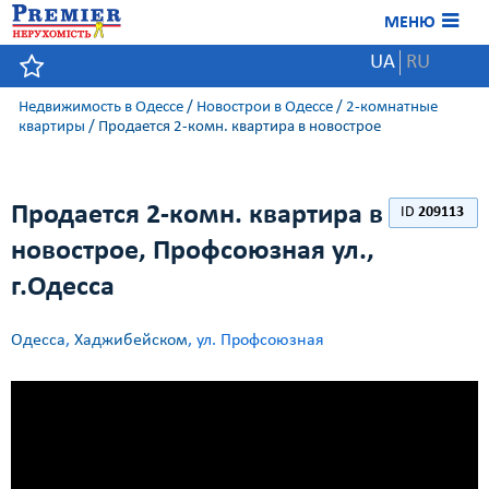
МЕНЮ
UA
RU
Недвижимость в Одессе
/
Новострои в Одессе
/
2-комнатные
квартиры
/
Продается 2-комн. квартира в новострое
Продается 2-комн. квартира в
ID
209113
новострое, Профсоюзная ул.,
г.Одесса
Одесса
,
Хаджибейском
, ул. Профсоюзная