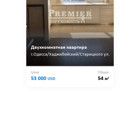
Двухкомнатная квартира
г.Одесса/Хаджибейский/Старицкого ул.
Цена
Общая
53 000
54
2
USD
м