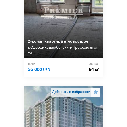
2-комн. квартира в новострое
г.Одесса/Хаджибейский/Профсоюзная
ул.
Цена
Общая
55 000
64
2
USD
м
Добавить в избранное