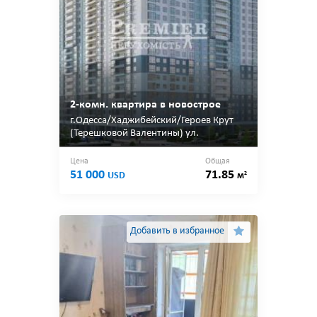
2-комн. квартира в новострое
г.Одесса/Хаджибейский/Героев Крут
(Терешковой Валентины) ул.
Цена
Общая
51 000
71.85
2
USD
м
Добавить в избранное