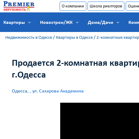
О компании
Школа риелторов
Оцен
Квартиры
Новострои/ЖК
Дома/Дачи
Ком
Недвижимость в Одессе
/
Квартиры в Одессе
/
2-комнатные кварти
Продается 2-комнатная кварти
г.Одесса
Одесса
,
, ул. Сахарова Академика