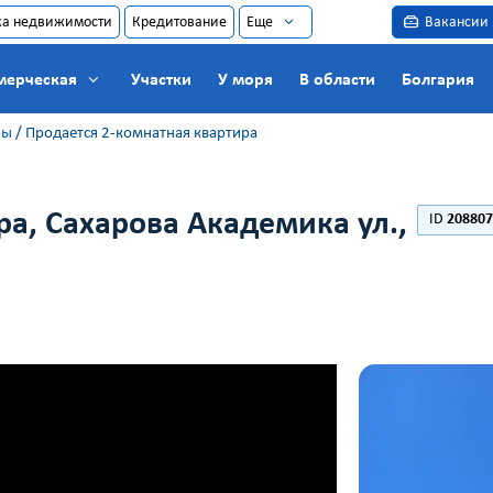
ка недвижимости
Кредитование
Еще
Вакансии
мерческая
Участки
У моря
В области
Болгария
ры
/
Продается 2-комнатная квартира
ра, Сахарова Академика ул.,
ID
208807