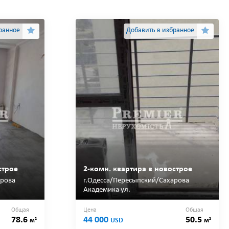
ранное
Добавить в избранное
строе
2-комн. квартира в новострое
арова
г.Одесса/Пересыпский/Сахарова
Академика ул.
Общая
Цена
Общая
78.6
44 000
50.5
2
2
м
USD
м