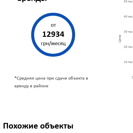
50 тыс
40 тыс
от
30 тыс
12934
Цена
грн/месяц
20 тыс
10 тыс
*Средняя цена при сдаче объекта в
аренду в
районе
Похожие объекты