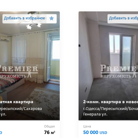
Добавить в избранное
Добавить в изб
атная квартира
2-комн. квартира в ново
ересыпский/Сахарова
г.Одесса/Пересыпский/Боч
ул.
Генерала ул.
Общая
Цена
76
50 000
2
D
м
USD