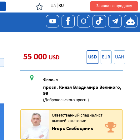
UA
RU
Заявка на продажу
55 000
USD
USD
EUR
UAH
Филиал
просп. Князя Владимира Великого,
99
(Добровольского просп.)
Ответственный специалист
высшей категории
Игорь Слободяник