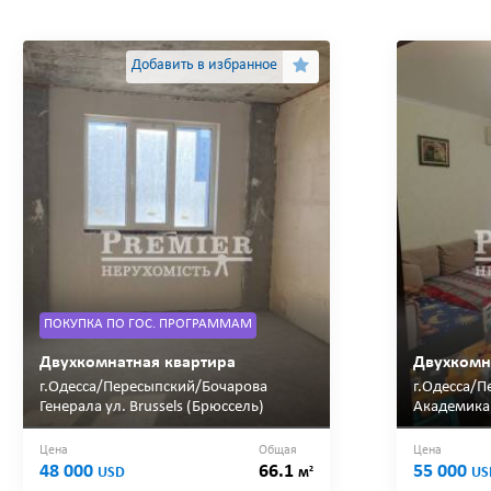
Добавить в избранное
ПОКУПКА ПО ГОС. ПРОГРАММАМ
Двухкомнатная квартира
Двухкомн
г.Одесса/Пересыпский/Бочарова
г.Одесса/П
Генерала ул. Brussels (Брюссель)
Академика 
Цена
Общая
Цена
48 000
66.1
55 000
2
USD
м
US