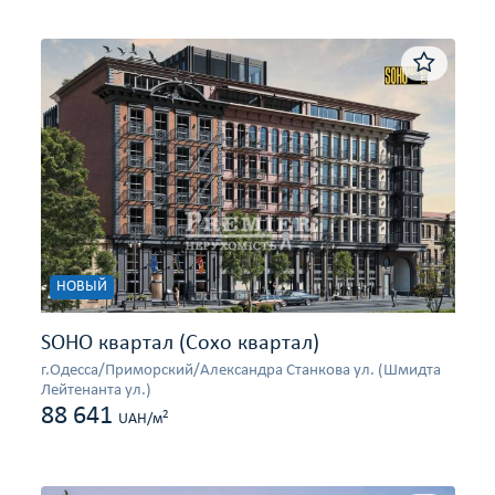
НОВЫЙ
SOHO квартал (Сохо квартал)
г.Одесса/Приморский/Александра Станкова ул. (Шмидта
Лейтенанта ул.)
88 641
2
UAH/м