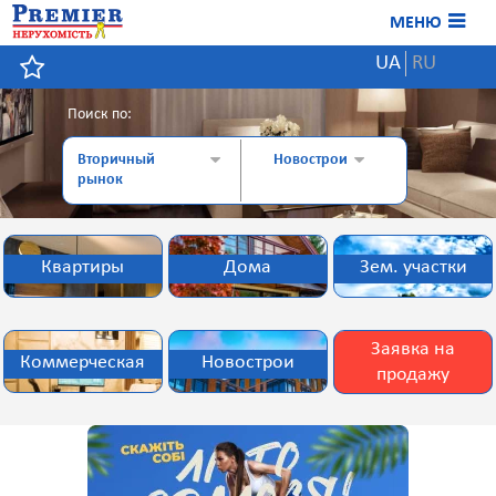
МЕНЮ
UA
RU
Поиск по:
Вторичный
Новострои
рынок
Квартиры
Дома
Зем. участки
Заявка на
Коммерческая
Новострои
продажу