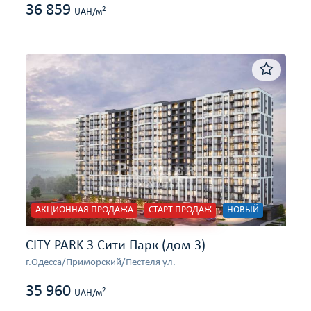
36 859
2
UAH/м
АКЦИОННАЯ ПРОДАЖА
СТАРТ ПРОДАЖ
НОВЫЙ
CITY PARK 3 Сити Парк (дом 3)
г.Одесса/Приморский/Пестеля ул.
35 960
2
UAH/м