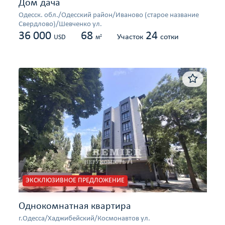
Дом дача
Одесcк. обл./Одесский район/Иваново (старое название
Свердлово)/Шевченко ул.
36 000
68
24
Участок
сотки
2
USD
м
ЭКСКЛЮЗИВНОЕ ПРЕДЛОЖЕНИЕ
Однокомнатная квартира
г.Одесса/Хаджибейский/Космонавтов ул.