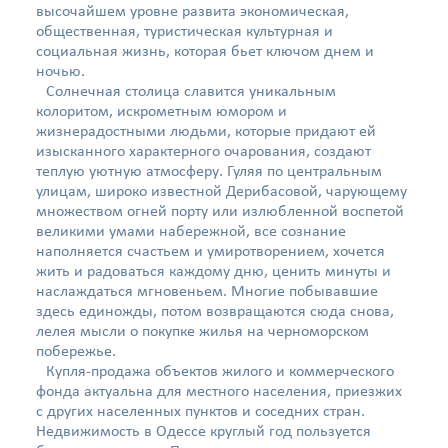
высочайшем уровне развита экономическая,
общественная, туристическая культурная и
социальная жизнь, которая бьет ключом днем и
ночью.
Солнечная столица славится уникальным
колоритом, искрометным юмором и
жизнерадостными людьми, которые придают ей
изысканного характерного очарования, создают
теплую уютную атмосферу. Гуляя по центральным
улицам, широко известной Дерибасовой, чарующему
множеством огней порту или излюбленной воспетой
великими умами набережной, все сознание
наполняется счастьем и умиротворением, хочется
жить и радоваться каждому дню, ценить минуты и
наслаждаться мгновеньем. Многие побывавшие
здесь единожды, потом возвращаются сюда снова,
лелея мысли о покупке жилья на черноморском
побережье.
Купля-продажа объектов жилого и коммерческого
фонда актуальна для местного населения, приезжих
с других населенных пунктов и соседних стран.
Недвижимость в Одессе круглый год пользуется