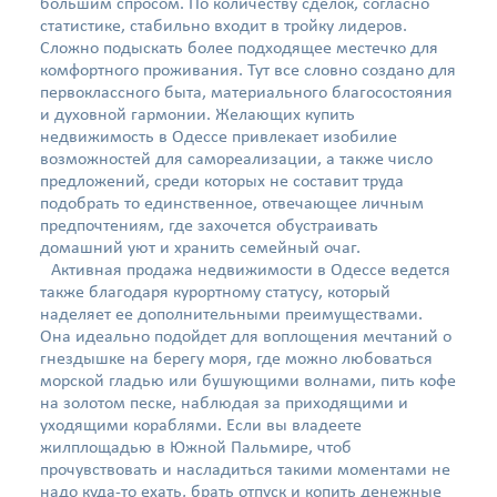
большим спросом. По количеству сделок, согласно
статистике, стабильно входит в тройку лидеров.
Сложно подыскать более подходящее местечко для
комфортного проживания. Тут все словно создано для
первоклассного быта, материального благосостояния
и духовной гармонии. Желающих купить
недвижимость в Одессе привлекает изобилие
возможностей для самореализации, а также число
предложений, среди которых не составит труда
подобрать то единственное, отвечающее личным
предпочтениям, где захочется обустраивать
домашний уют и хранить семейный очаг.
Активная продажа недвижимости в Одессе ведется
также благодаря курортному статусу, который
наделяет ее дополнительными преимуществами.
Она идеально подойдет для воплощения мечтаний о
гнездышке на берегу моря, где можно любоваться
морской гладью или бушующими волнами, пить кофе
на золотом песке, наблюдая за приходящими и
уходящими кораблями. Если вы владеете
жилплощадью в Южной Пальмире, чтоб
прочувствовать и насладиться такими моментами не
надо куда-то ехать, брать отпуск и копить денежные