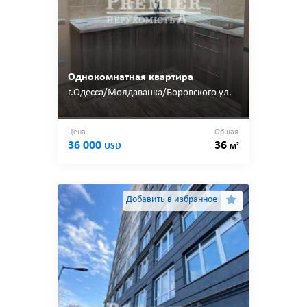
Однокомнатная квартира
г.Одесса/Молдаванка/Боровского ул.
Цена
Общая
36 000
36
2
USD
м
Добавить в избранное