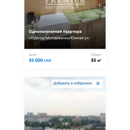
Однокомнатная квартира
г.Одесса/Молдаванка/Южная ул.
Цена
Общая
35 000
35
2
USD
м
Добавить в избранное