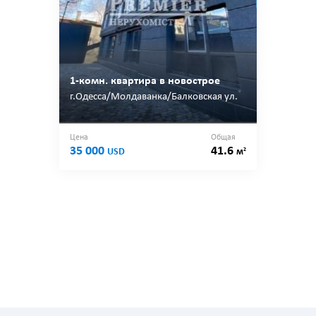
1-комн. квартира в новострое
г.Одесса/Молдаванка/Балковская ул.
Цена
Общая
35 000
41.6
2
USD
м