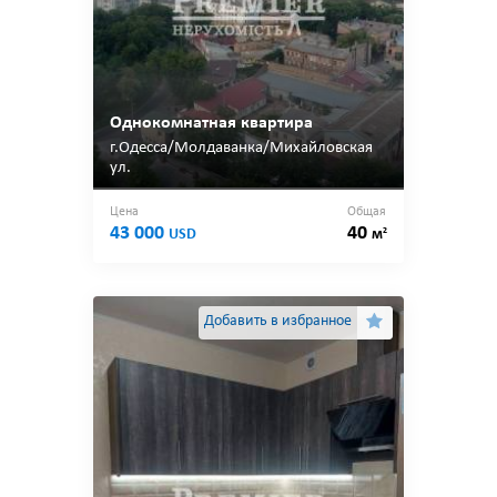
Однокомнатная квартира
г.Одесса/Молдаванка/Михайловская
ул.
Цена
Общая
43 000
40
2
USD
м
Добавить в избранное