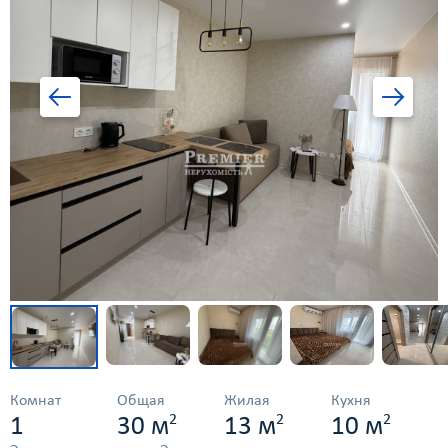
Комнат
Общая
Жилая
Кухня
2
2
2
1
30 м
13 м
10 м