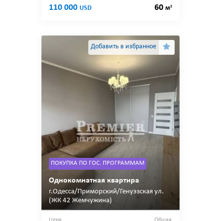
110 000
60
2
USD
м
Добавить в избранное
ПОКУПКА ПО ГОС. ПРОГРАММАМ
Однокомнатная квартира
г.Одесса/Приморский/Генуэзская ул.
(ЖК 42 Жемчужина)
Цена
Общая