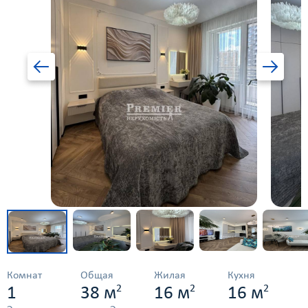
Комнат
Общая
Жилая
Кухня
2
2
2
1
38 м
16 м
16 м