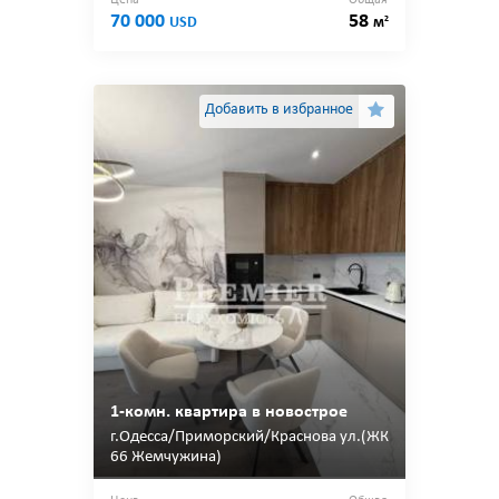
Цена
Общая
70 000
58
2
USD
м
Добавить в избранное
1-комн. квартира в новострое
г.Одесса/Приморский/Краснова ул.(ЖК
66 Жемчужина)