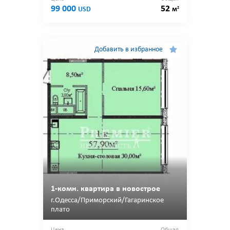
99 000
52
2
USD
м
Добавить в избранное
1-комн. квартира в новострое
г.Одесса/Приморский/Гагаринское
плато