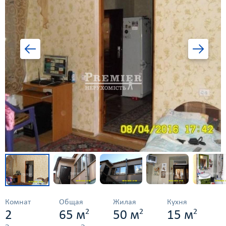
Комнат
Общая
Жилая
Кухня
2
2
2
2
65 м
50 м
15 м