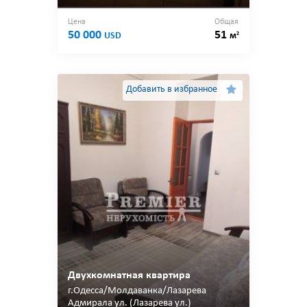
Цена
Общая
50 000
51
2
USD
м
Добавить в избранное
Двухкомнатная квартира
г.Одесса/Молдаванка/Лазарева
Адмирала ул. (Лазарева ул.)