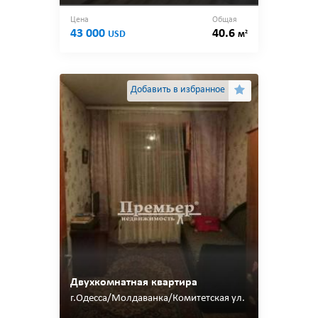
Цена
Общая
43 000
40.6
2
USD
м
Добавить в избранное
Двухкомнатная квартира
г.Одесса/Молдаванка/Комитетская ул.