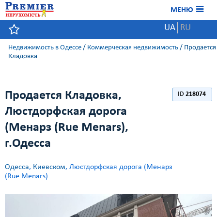
МЕНЮ
UA
RU
Недвижимость в Одессе
/
Коммерческая недвижимость
/
Продается
Кладовка
Продается Кладовка,
ID
218074
Люстдорфская дорога
(Менарз (Rue Menars),
г.Одесса
Одесса
,
Киевском
, Люстдорфская дорога (Менарз
(Rue Menars)