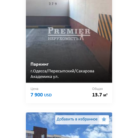
Паркинг
г.Одесса/Пересыпский/Сахарова
Академика ул.
Цена
Общая
7 900
13.7
2
USD
м
Добавить в избранное