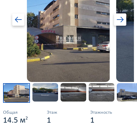
Общая
Этаж
Этажность
2
14.5 м
1
1