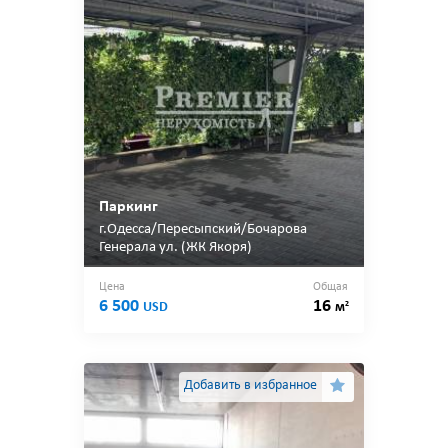
Паркинг
г.Одесса/Пересыпский/Бочарова
Генерала ул. (ЖК Якоря)
Цена
Общая
6 500
16
2
USD
м
Добавить в избранное