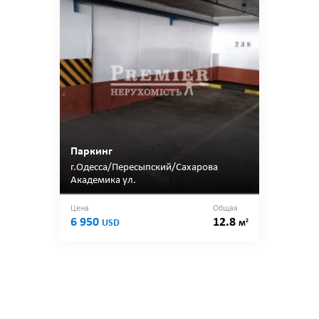
Паркинг
г.Одесса/Пересыпский/Сахарова
Академика ул.
Цена
Общая
6 950
12.8
2
USD
м