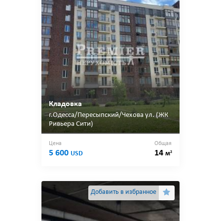
Кладовка
г.Одесса/Пересыпский/Чехова ул. (ЖК
Ривьера Сити)
Цена
Общая
5 600
14
2
USD
м
Добавить в избранное