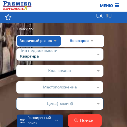
МЕНЮ
UA
RU
Поиск по:
Вторичный рынок
Новострои
Тип недвижимости
Квартира
Кол. комнат
Местоположение
Цена(тысяч)$
Расширенный
Поиск
поиск