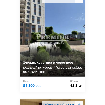
1-комн. квартира в новострое
г.Одесса/Приморский/Краснова ул.(ЖК
66 Жемчужина)
Цена
Общая
54 500
41.3
2
USD
м
Добавить в избранное