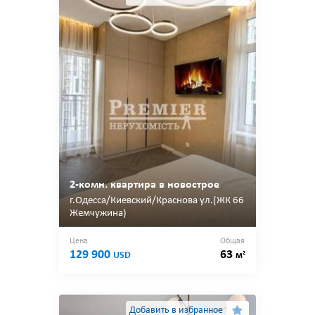
2-комн. квартира в новострое
г.Одесса/Киевский/Краснова ул.(ЖК 66
Жемчужина)
Цена
Общая
129 900
63
2
USD
м
Добавить в избранное