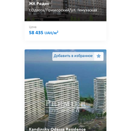
ЖК Родос
г.Одесса/Приморский/ул. Генуэзская
Цена
58 435
2
UAH/м
Добавить в избранное
Kandinsky Odessa Residence