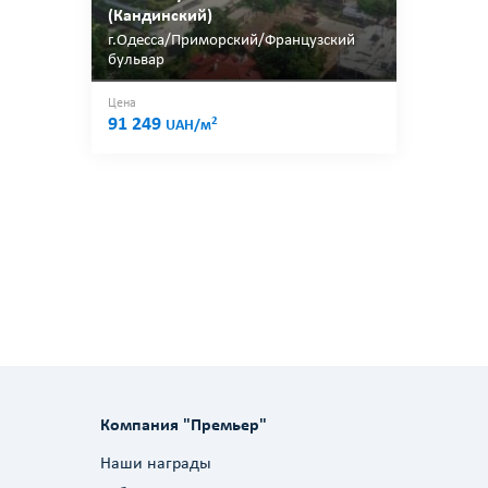
(Кандинский)
г.Одесса/Приморский/Французский
бульвар
Цена
91 249
2
UAH/м
Компания "Премьер"
Наши награды