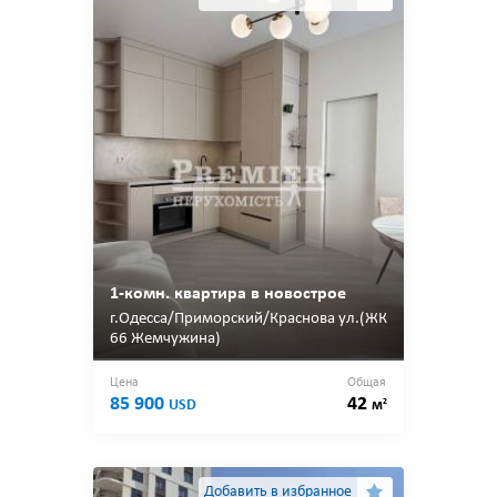
1-комн. квартира в новострое
г.Одесса/Приморский/Краснова ул.(ЖК
66 Жемчужина)
Цена
Общая
85 900
42
2
USD
м
Добавить в избранное