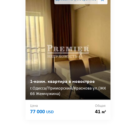
1-комн. квартира в новострое
г.Одесса/Приморский/Краснова ул.(ЖК
66 Жемчужина)
Цена
Общая
77 000
41
2
USD
м