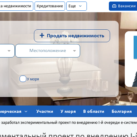
ка недвижимости
Кредитование
Еще
Вакансии
+
Продать недвижимость
Местоположение
У моря
мерческая
Участки
У моря
В области
Болгария
 заработал экспериментальный проект по внедрению I-й очереди е-систем
иментальный проект по внедрению I-