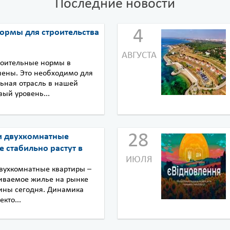
Последние новости
4
ормы для строительства
АВГУСТА
роительные нормы в
нены. Это необходимо для
льная отрасль в нашей
ый уровень...
28
и двухкомнатные
е стабильно растут в
ИЮЛЯ
вухкомнатные квартиры –
иваемое жилье на рынке
ины сегодня. Динамика
кто...