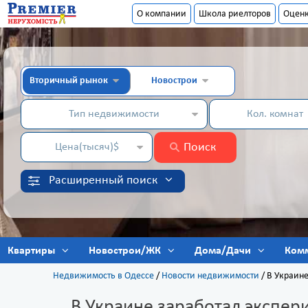
О компании
Школа риелторов
Оцен
Вторичный рынок
Новострои
Тип недвижимости
Кол. комнат
Поиск
Цена(тысяч)$
Расширенный поиск
Квартиры
Новострои/ЖК
Дома/Дачи
Ком
Недвижимость в Одессе
/
Новости недвижимости
/
В Украине
В Украине заработал экспер