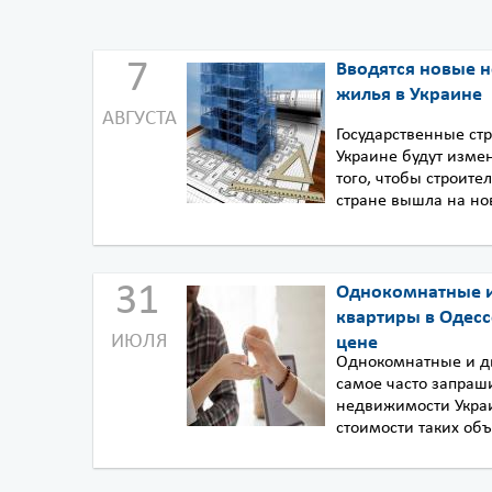
7
Вводятся новые н
жилья в Украине
АВГУСТА
Государственные ст
Украине будут изме
того, чтобы строите
стране вышла на нов
31
Однокомнатные 
квартиры в Одесс
ИЮЛЯ
цене
Однокомнатные и д
самое часто запраш
недвижимости Укра
стоимости таких объе