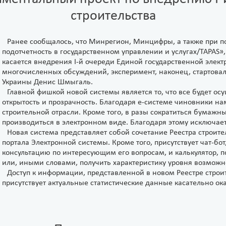
строительства
Ранее сообщалось, что Минрегион, Минцифры, а также при по
подотчетность в государственном управлении и услугах/TAPAS»
касается внедрения I-й очереди Единой государственной элек
многочисленных обсуждений, эксперимент, наконец, стартовал
Украины Денис Шмыгаль.
Главной фишкой новой системы является то, что все будет ос
открытость и прозрачность. Благодаря е-системе чиновники 
строительной отрасли. Кроме того, в разы сократиться бумажны
производиться в электронном виде. Благодаря этому исключае
Новая система представляет собой сочетание Реестра строите
портала Электронной системы. Кроме того, присутствует чат-бо
консультацию по интересующим его вопросам, и калькулятор, 
или, иными словами, получить характеристику уровня возможн
Доступ к информации, представленной в новом Реестре строи
присутствует актуальные статистические данные касательно о