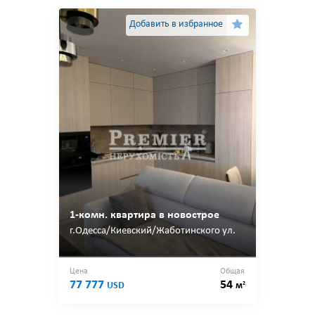
Добавить в избранное
1-комн. квартира в новострое
г.Одесса/Киевский/Жаботинского ул.
Цена
Общая
77 777
54
2
USD
м