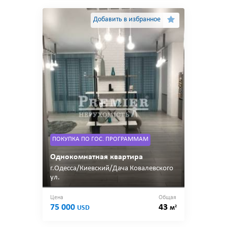
Добавить в избранное
ПОКУПКА ПО ГОС. ПРОГРАММАМ
Однокомнатная квартира
г.Одесса/Киевский/Дача Ковалевского
ул.
Цена
Общая
75 000
43
2
USD
м