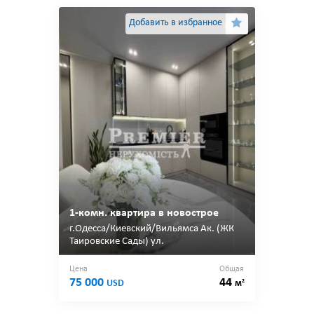
Добавить в избранное
1-комн. квартира в новострое
г.Одесса/Киевский/Вильямса Ак. (ЖК
Таировские Сады) ул.
Цена
Общая
75 000
44
2
USD
м