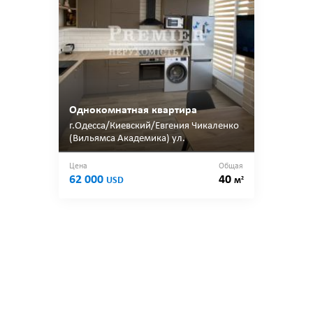
Однокомнатная квартира
г.Одесса/Киевский/Евгения Чикаленко
(Вильямса Академика) ул.
Цена
Общая
62 000
40
2
USD
м