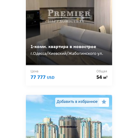
1-комн. квартира в новострое
г.Одесса/Киевский/Жаботинского ул.
Цена
Общая
77 777
54
2
USD
м
Добавить в избранное