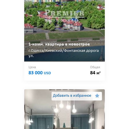
1-комн. квартира в новострое
г.Одесса/Киевский/Фонтанская дорога
ул.
Цена
Общая
83 000
84
2
USD
м
Добавить в избранное