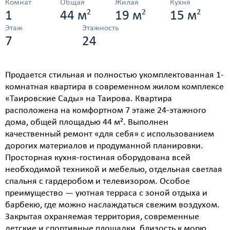
Комнат
Общая
Жилая
Кухня
2
2
2
1
44 м
19 м
15 м
Этаж
Этажность
7
24
Продается стильная и полностью укомплектованная 1-
комнатная квартира в современном жилом комплексе
«Таировские Сады» на Таирова. Квартира
расположена на комфортном 7 этаже 24-этажного
дома, общей площадью 44 м². Выполнен
качественный ремонт «для себя» с использованием
дорогих материалов и продуманной планировки.
Просторная кухня-гостиная оборудована всей
необходимой техникой и мебелью, отдельная светлая
спальня с гардеробом и телевизором. Особое
преимущество — уютная терраса с зоной отдыха и
барбекю, где можно наслаждаться свежим воздухом.
Закрытая охраняемая территория, современные
детские и спортивные площадки, близость к морю.