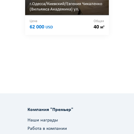
г.Одесса/Киевский/Евгения Чикаленко
(Вильямса Академика) ул.
Цена
Общая
62 000
40
2
USD
м
Компания "Премьер"
Наши награды
Работа в компании