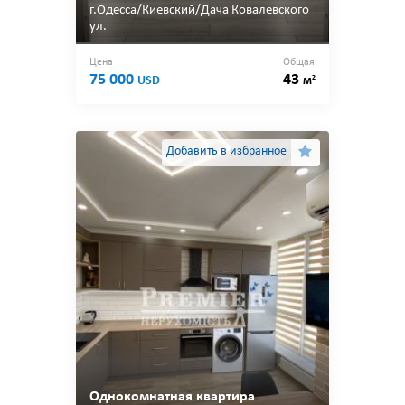
г.Одесса/Киевский/Дача Ковалевского
ул.
Цена
Общая
75 000
43
2
USD
м
Добавить в избранное
Однокомнатная квартира