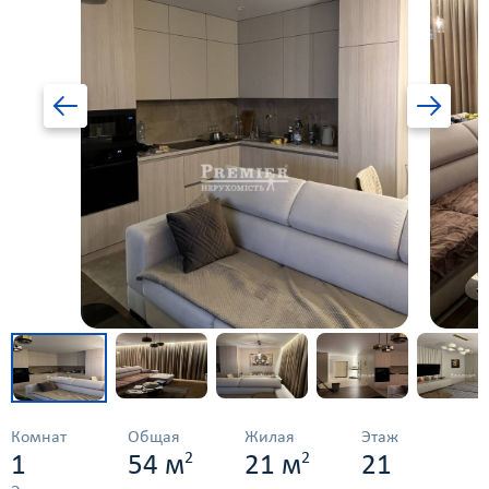
Комнат
Общая
Жилая
Этаж
2
2
1
54 м
21 м
21