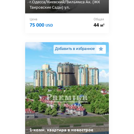
г.Одесса/Киевский/Вильямса Ак. (ЖК
Таировские Сады) ул.
Цена
Общая
75 000
44
2
USD
м
Добавить в избранное
1-комн. квартира в новострое