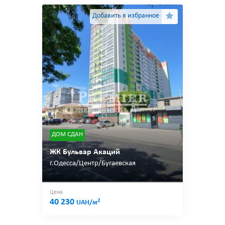
Добавить в избранное
ДОМ СДАН
ЖК Бульвар Акаций
г.Одесса/Центр/Бугаевская
Цена
40 230
2
UAH/м