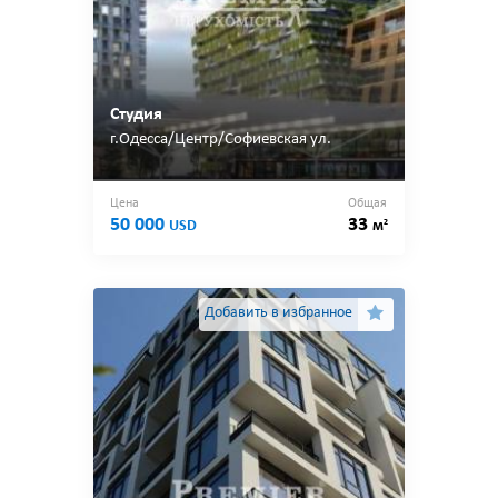
Студия
г.Одесса/Центр/Софиевская ул.
Цена
Общая
50 000
33
2
USD
м
Добавить в избранное