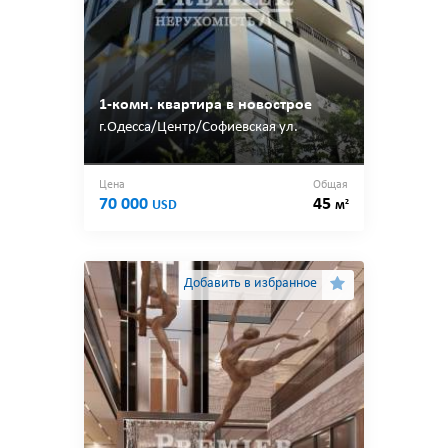
1-комн. квартира в новострое
г.Одесса/Центр/Софиевская ул.
Цена
Общая
70 000
45
2
USD
м
Добавить в избранное