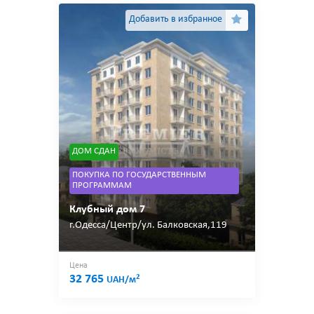
Добавить в избранное
ДОМ СДАН
ПОКУПКА ПО ГОСУДАРСТВЕННЫМ
ПРОГРАММАМ
Клубный дом 7
г.Одесса/Центр/ул. Балковская,119
Цена
32 765
2
UAH/м