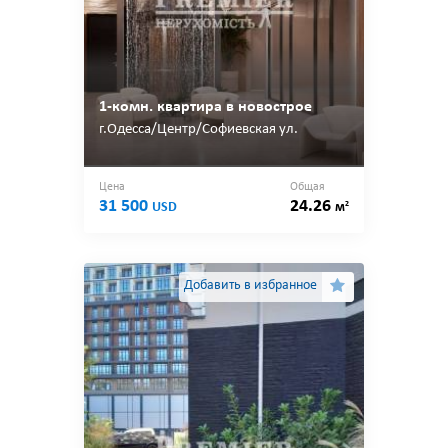
1-комн. квартира в новострое
г.Одесса/Центр/Софиевская ул.
Цена
Общая
31 500
24.26
2
USD
м
Добавить в избранное