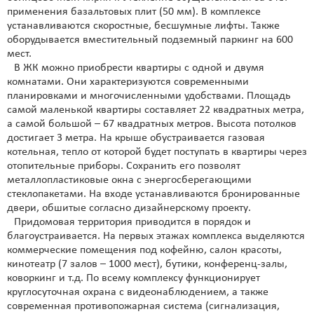
применения базальтовых плит (50 мм). В комплексе
устанавливаются скоростные, бесшумные лифты. Также
оборудывается вместительный подземный паркинг на 600
мест.
В ЖК можно приобрести квартиры с одной и двумя
комнатами. Они характеризуются современными
планировками и многочисленными удобствами. Площадь
самой маленькой квартиры составляет 22 квадратных метра,
а самой большой – 67 квадратных метров. Высота потолков
достигает 3 метра. На крыше обустраивается газовая
котельная, тепло от которой будет поступать в квартиры через
отопительные приборы. Сохранить его позволят
металлопластиковые окна с энергосберегающими
стеклопакетами. На входе устанавливаются бронированные
двери, обшитые согласно дизайнерскому проекту.
Придомовая территория приводится в порядок и
благоустраивается. На первых этажах комплекса выделяются
коммерческие помещения под кофейню, салон красоты,
кинотеатр (7 залов – 1000 мест), бутики, конференц-залы,
коворкинг и т.д. По всему комплексу функционирует
круглосуточная охрана с видеонаблюдением, а также
современная противопожарная система (сигнализация,