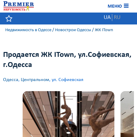
МЕНЮ
UA
RU
Недвижимость в Одессе
/
Новострои Одессы
/
ЖК ITown
Продается ЖК ITown, ул.Софиевская,
г.Одесса
Одесса
,
Центральном
, ул. Софиевская