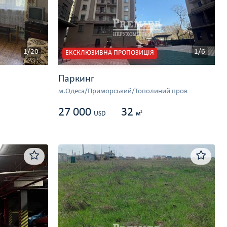
1/20
1/6
ЕКСКЛЮЗИВНА ПРОПОЗИЦІЯ
Паркинг
м.Одеса/Приморський/Тополиний пров
27 000
32
2
USD
м