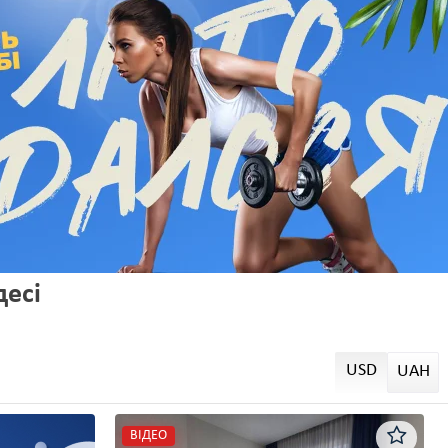
есі
USD
UAH
ВІДЕО