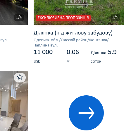
1/6
1/5
ЕКСКЛЮЗИВНА ПРОПОЗИЦІЯ
Ділянка (під житлову забудову)
вул.
Одеська. обл./Одескій район/Фонтанка/
Чаплина вул.
11 000
0.06
5.9
Ділянка
соток
2
USD
м