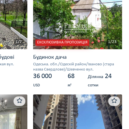
1/7
1/23
ЕКСКЛЮЗИВНА ПРОПОЗИЦІЯ
будові
Будинок дача
ая вул.
Одеська. обл./Одескій район/Іваново (стара
назва Свердлове)/Шевченко вул.
36 000
68
24
Ділянка
сотки
2
USD
м