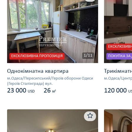
ЕКСКЛЮЗИВН
1/11
ЕКСКЛЮЗИВНА ПРОПОЗИЦІЯ
ПОКУПКА ЗА
Однокімнатна квартира
Трикімнат
м.Одеса/Пересипський/Героїв оборони Одеси
м.Одеса/Центр
(Героїв Сталінграда) вул.
23 000
26
120 000
2
USD
м
U