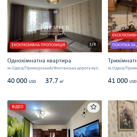
ЕКСКЛЮЗИВН
1/8
ЕКСКЛЮЗИВНА ПРОПОЗИЦІЯ
ПОКУПКА ЗА
Однокімнатна квартира
Трикімнат
м.Одеса/Приморський/Фонтанська дорога вул.
м.Одеса/Примо
40 000
37.7
41 000
2
USD
м
USD
ВІДЕО