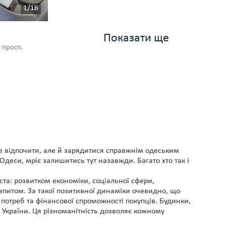
1/16
Показати ще
 просп.
е відпочити, але й зарядитися справжнім одеським
деси, мріє залишитись тут назавжди. Багато хто так і
а: розвитком економіки, соціальної сфери,
 запитом. За такої позитивної динаміки очевидно, що
потреб та фінансової спроможності покупців. Будинки,
 України. Ця різноманітність дозволяє кожному