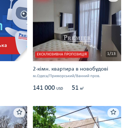
1/13
ЕКСКЛЮЗИВНА ПРОПОЗИЦІЯ
2-кімн. квартира в новобудові
м.Одеса/Приморський/Ванний пров.
141 000
51
2
USD
м