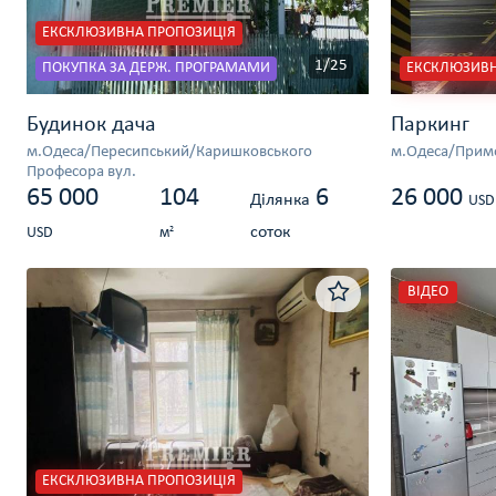
ЕКСКЛЮЗИВНА ПРОПОЗИЦІЯ
1/25
ПОКУПКА ЗА ДЕРЖ. ПРОГРАМАМИ
ЕКСКЛЮЗИВН
Будинок дача
Паркинг
м.Одеса/Пересипський/Каришковського
м.Одеса/Примо
Професора вул.
65 000
104
6
26 000
Ділянка
USD
соток
2
USD
м
ВІДЕО
ЕКСКЛЮЗИВНА ПРОПОЗИЦІЯ