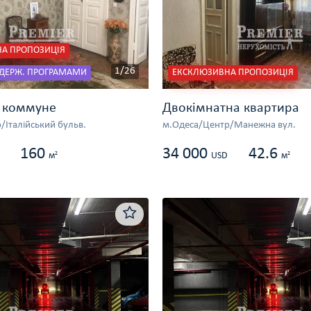
А ПРОПОЗИЦІЯ
1/26
 ДЕРЖ. ПРОГРАМАМИ
ЕКСКЛЮЗИВНА ПРОПОЗИЦІЯ
 коммуне
Двокімнатна квартира
/Італійський бульв.
м.Одеса/Центр/Манежна вул.
160
34 000
42.6
2
2
м
USD
м