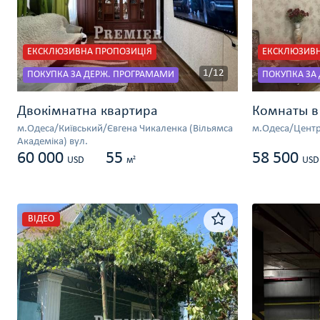
ЕКСКЛЮЗИВНА ПРОПОЗИЦІЯ
ЕКСКЛЮЗИВН
1/12
ПОКУПКА ЗА ДЕРЖ. ПРОГРАМАМИ
ПОКУПКА ЗА
Двокімнатна квартира
Комнаты в
м.Одеса/Київський/Євгена Чикаленка (Вільямса
м.Одеса/Центр
Академіка) вул.
60 000
55
58 500
2
USD
м
USD
ВІДЕО