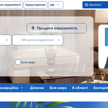
ка нерухомості
Кредитування
Ще
Вакансії
+
Продати нерухомість
Місцезнаходження
Біля моря
омерційна
Ділянки
Біля моря
В області
Болгарі