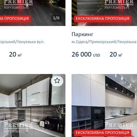
1/6
А ПРОПОЗИЦІЯ
ЕКСКЛЮЗИВНА ПРОПОЗИЦІЯ
Паркинг
рський/Генуезька вул.
м.Одеса/Приморський/Генуезька 
20
26 000
20
2
2
м
USD
м
ЕКСКЛЮЗИВНА ПРОПОЗИЦІЯ