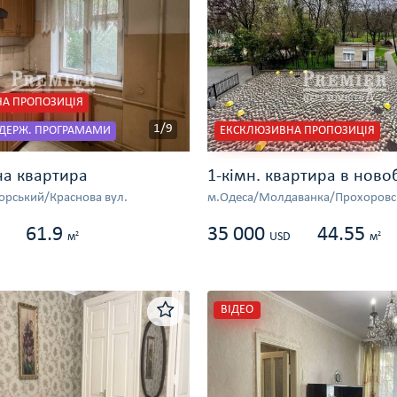
А ПРОПОЗИЦІЯ
1/9
 ДЕРЖ. ПРОГРАМАМИ
ЕКСКЛЮЗИВНА ПРОПОЗИЦІЯ
на квартира
1-кімн. квартира в ново
рський/Краснова вул.
м.Одеса/Молдаванка/Прохоровск
61.9
35 000
44.55
2
2
м
USD
м
ВІДЕО