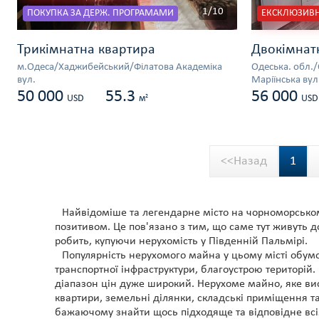
1/10
ПОКУПКА ЗА ДЕРЖ. ПРОГРАМАМИ
ЕКСКЛЮЗИВН
Трикімнатна квартира
Двокімнат
м.Одеса/Хаджибейський/Філатова Академіка
Одеська. обл.
вул.
Маріїнська вул
50 000
55.3
56 000
2
USD
м
USD
<<Назад
1
Найвідоміше та легендарне місто на чорноморськом
позитивом. Це пов'язано з тим, що саме тут живуть 
робить, купуючи нерухомість у Південній Пальмірі.
Популярність нерухомого майна у цьому місті обум
транспортної інфраструктури, благоустрою територій. 
діапазон цін дуже широкий. Нерухоме майно, яке вис
квартири, земельні ділянки, складські приміщення та
бажаючому знайти щось підходяще та відповідне всі