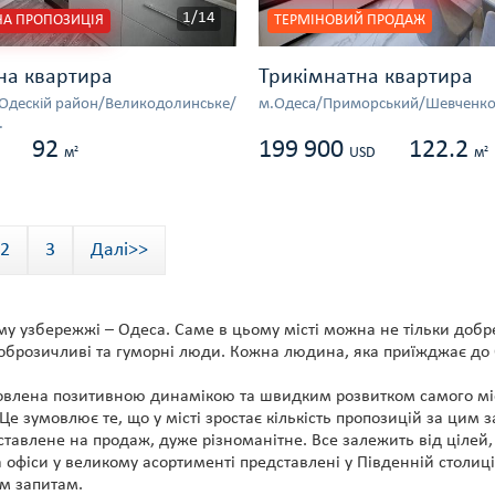
1/14
А ПРОПОЗИЦІЯ
ТЕРМІНОВИЙ ПРОДАЖ
на квартира
Трикімнатна квартира
/Одескій район/Великодолинське/
м.Одеса/Приморський/Шевченко
.
92
199 900
122.2
2
2
м
USD
м
2
3
Далі>>
у узбережжі – Одеса. Саме в цьому місті можна не тільки добр
доброзичливі та гуморні люди. Кожна людина, яка приїжджає до О
овлена позитивною динамікою та швидким розвитком самого міст
Це зумовлює те, що у місті зростає кількість пропозицій за цим
тавлене на продаж, дуже різноманітне. Все залежить від цілей, 
 офіси у великому асортименті представлені у Південній столиці
м запитам.