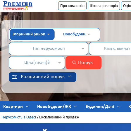
Про компанію
Школа ріелторів
Оцін
Вторинний ринок
Новобудови
Тип нерухомості
Кільк. кімнат
Пошук
Ціна(тисяч)$
Розширений пошук
Квартири
Новобудови/ЖК
Будинки/Дачі
К
Нерухомість в Одесі
/
Ексклюзивний продаж