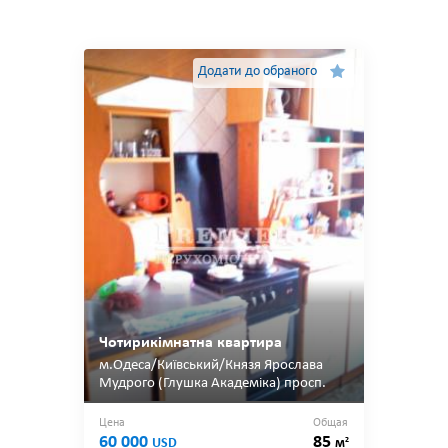
Додати до обраного
Чотирикімнатна квартира
м.Одеса/Київський/Князя Ярослава
Мудрого (Глушка Академіка) просп.
Цена
Общая
60 000
85
2
USD
м