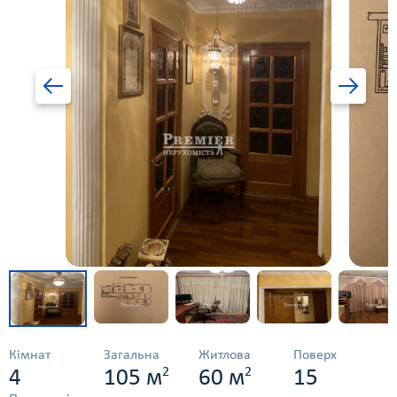
Кімнат
Загальна
Житлова
Поверх
2
2
4
105 м
60 м
15