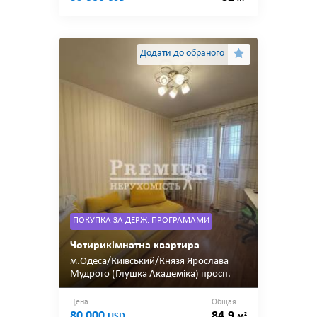
Додати до обраного
ПОКУПКА ЗА ДЕРЖ. ПРОГРАМАМИ
Чотирикімнатна квартира
м.Одеса/Київський/Князя Ярослава
Мудрого (Глушка Академіка) просп.
Цена
Общая
80 000
84.9
2
USD
м