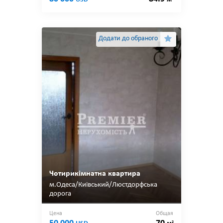
Додати до обраного
Чотирикімнатна квартира
м.Одеса/Київський/Люстдорфська
дорога
Цена
Общая
2