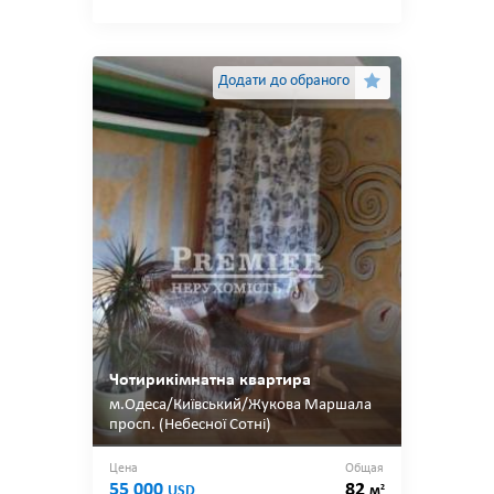
Додати до обраного
Чотирикімнатна квартира
м.Одеса/Київський/Жукова Маршала
просп. (Небесної Сотні)
Цена
Общая
55 000
82
2
USD
м