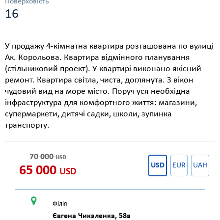
Поверховість
16
У продажу 4-кімнатна квартира розташована по вулиці
Ак. Корольова. Квартира відмінного планування
(стільниковий проект). У квартирі виконано якісний
ремонт. Квартира світла, чиста, доглянута. З вікон
чудовий вид на море місто. Поруч уся необхідна
інфраструктура для комфортного життя: магазини,
супермаркети, дитячі садки, школи, зупинка
транспорту.
70 000
USD
USD
EUR
UAH
65 000
USD
Філія
Євгена Чикаленка, 58а