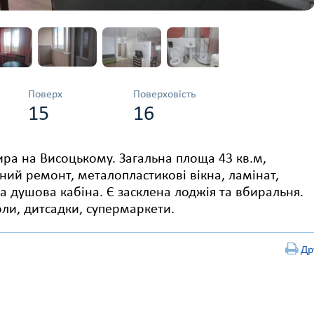
Поверх
Поверховість
15
16
ра на Висоцькому. Загальна площа 43 кв.м,
сний ремонт, металопластикові вікна, ламінат,
​​душова кабіна. Є засклена лоджія та вбиральня.
оли, дитсадки, супермаркети.
Др