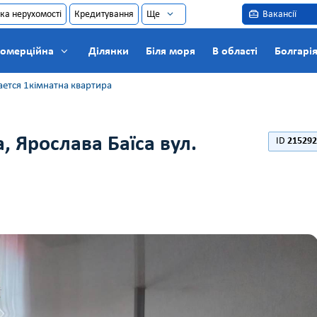
ка нерухомості
Кредитування
Ще
Вакансії
омерційна
Ділянки
Біля моря
В області
Болгарі
ется 1кімнатна квартира
, Ярослава Баїса вул.
ID
215292