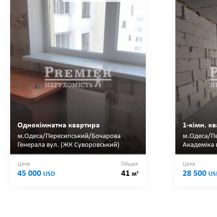
Однокімнатна квартира
1-кімн. к
м.Одеса/Пересипський/Бочарова
м.Одеса/П
Генерала вул. (ЖК Суворовський)
Академіка 
Цена
Общая
Цена
45 000
41
28 500
2
USD
м
US