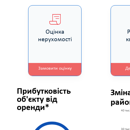
Оцінка
нерухомості
к
Замовити оцінку
Д
Прибутковість
Змін
об'єкту від
райо
оренди*
40 тыс
30 тыс