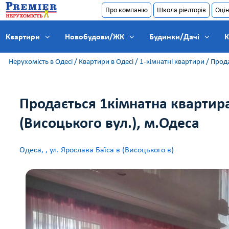
Про компанію
Школа ріелторів
Оцін
Квартири
Новобудови/ЖК
Будинки/Дачі
К
Нерухомість в Одесі
/
Квартири в Одесі
/
1-кімнатні квартири
/
Прода
Продається 1кімнатна квартира
(Висоцького вул.), м.Одеса
Одеса
,
, ул. Ярослава Баїса в (Висоцького в)