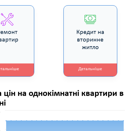
Ремонт
Кредит на
вартир
вторинне
житло
етальніше
Детальніше
а цін на однокімнатні квартири в
ні
.
.