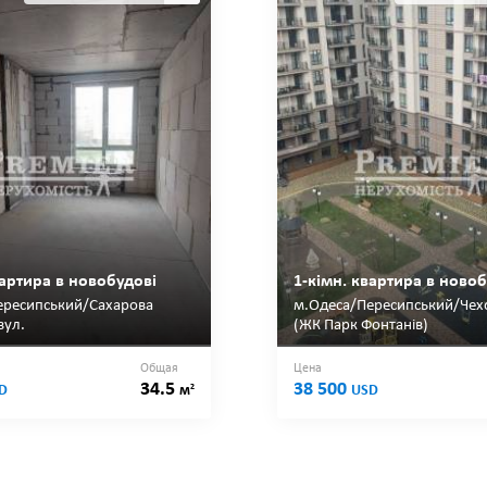
вартира в новобудові
1-кімн. квартира в новоб
ересипський/Сахарова
м.Одеса/Пересипський/Чехо
вул.
(ЖК Парк Фонтанів)
Общая
Цена
34.5
38 500
2
D
м
USD