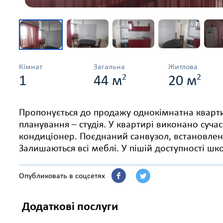
Кімнат
Загальна
Житлова
2
2
1
44 м
20 м
Пропонується до продажу однокімнатна кварти
планування – студія. У квартирі виконано суча
кондиціонер. Поєднаний санвузол, встановлена 
Залишаються всі меблі. У пішій доступності шк
Опубликовать в соцсетях
Додаткові послуги