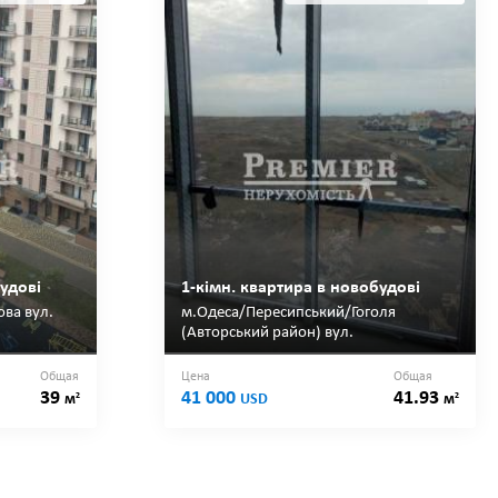
удові
1-кімн. квартира в новобудові
ва вул.
м.Одеса/Пересипський/Гоголя
(Авторський район) вул.
Общая
Цена
Общая
39
41 000
41.93
2
2
м
USD
м