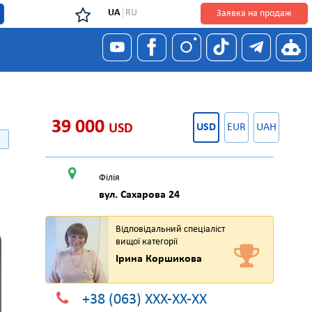
UA
RU
Заявка на продаж
я
39 000
USD
USD
EUR
UAH
Філія
вул. Сахарова 24
Відповідальний спеціаліст
вищої категорії
Ірина Коршикова
+38 (063) XXX-XX-XX