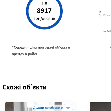
від
8917
Цена
20 тыс
грн/місяць
10 тыс
*Середня ціна при здачі об'єкта в
оренду в
районі
Схожі об`єкти
Додати до обраного