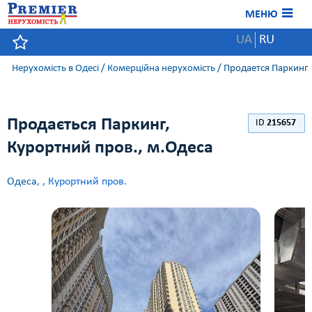
МЕНЮ
UA
RU
Нерухомість в Одесі
/
Комерційна нерухомість
/
Продается Паркинг
Продається Паркинг,
ID
215657
Курортний пров., м.Одеса
Одеса
,
, Курортний пров.