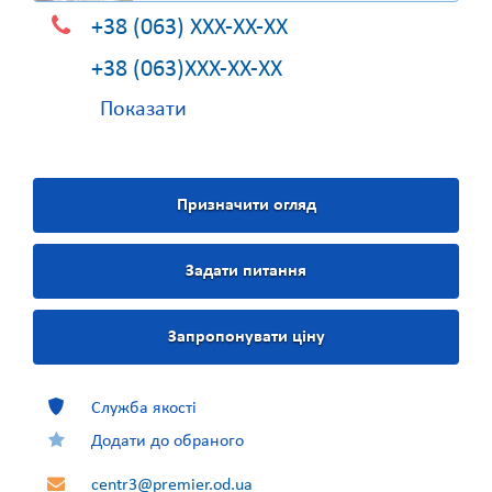
+38 (063) XXX-XX-XX
+38 (063)XXX-XX-XX
Показати
Призначити огляд
Задати питання
Запропонувати ціну
Служба якості
Додати до обраного
centr3@premier.od.ua