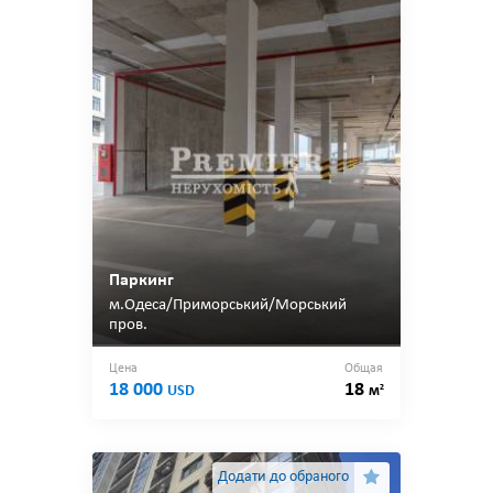
Паркинг
м.Одеса/Приморський/Морський
пров.
Цена
Общая
18 000
18
2
USD
м
Додати до обраного