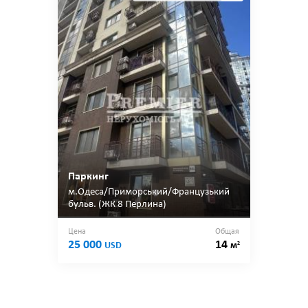
Паркинг
м.Одеса/Приморський/Французький
бульв. (ЖК 8 Перлина)
Цена
Общая
25 000
14
2
USD
м