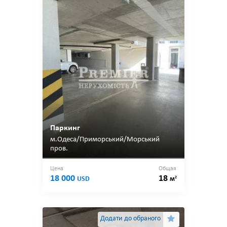
Паркинг
м.Одеса/Приморський/Морський
пров.
Цена
Общая
18 000
18
2
USD
м
Додати до обраного