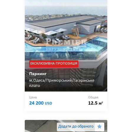
ЕКСКЛЮЗИВНА ПРОПОЗИЦІЯ
Паркинг
м.Одеса/Приморський/Гагарінське
плато
Цена
Общая
24 200
12.5
2
USD
м
Додати до обраного