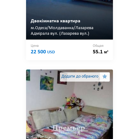
Двокімнатна квартира
м.Одеса/Молдаванка/Лазарева
Адмірала вул. (Лазарева вул.)
Цена
Общая
22 500
55.1
2
USD
м
Додати до обраного