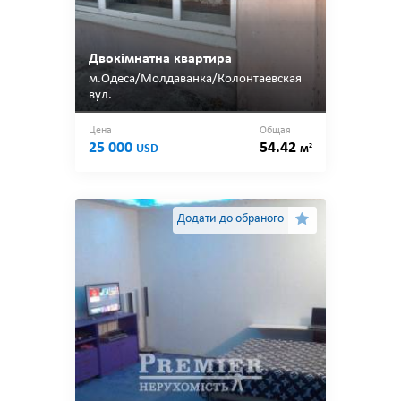
Двокімнатна квартира
м.Одеса/Молдаванка/Колонтаевская
вул.
Цена
Общая
25 000
54.42
2
USD
м
Додати до обраного