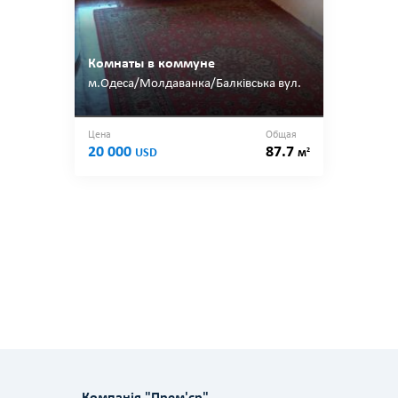
Комнаты в коммуне
м.Одеса/Молдаванка/Балківська вул.
Цена
Общая
20 000
87.7
2
USD
м
Компанія "Прем'єр"