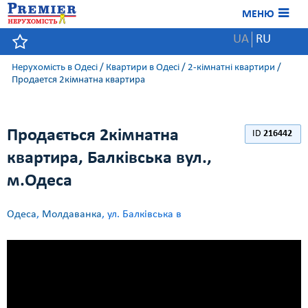
МЕНЮ
UA
RU
Нерухомість в Одесі
/
Квартири в Одесі
/
2-кімнатні квартири
/
Продается 2кімнатна квартира
Продається 2кімнатна
ID
216442
квартира, Балківська вул.,
м.Одеса
Одеса
,
Молдаванка
, ул. Балківська в