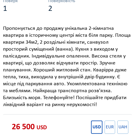
Поверх
Поверховість
1
2
Пропонується до продажу унікальна 2-кімнатна
квартира в історичному центрі міста біля парку. Площа
квартири 34м2, 2 роздільні кімнати, санвузол
просторий суміщений (ванна). Кухня з виходом у
палісадник. Індивідуальне опалення. Висока стеля у
квартирі, що дозволяє відчувати простір. Зручне
планування. Хороший житловий стан. Кварірра дуже
тепла, тиха, виходила у внутрішній двір будинку. Є
місце під паркування авто. Укомплектована технікою
та меблями. Найкраща транспортна розв'язка.
Близькість моря. Телефонуйте! Поспішайте придбати
ліквідний варіант на ринку нерухомості!
26 500
USD
USD
EUR
UAH