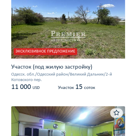
ЭКСКЛЮЗИВНОЕ ПРЕДЛОЖЕНИЕ
Участок (под жилую застройку)
Одесcк. обл./Одесский район/Великий Дальник/2-й
Котовского пер.
11 000
15
Участок
соток
USD