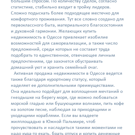
большим спросом. По количеству сделок, согласно
статистике, стабильно входит в тройку лидеров.
Сложно подыскать более подходящее местечко для
комфортного проживания. Тут все словно создано для
первоклассного быта, материального благосостояния
и духовной гармонии. Желающих купить
недвижимость в Одессе привлекает изобилие
возможностей для самореализации, а также число
предложений, среди которых не составит труда
подобрать то единственное, отвечающее личным
предпочтениям, где захочется обустраивать
домашний уют и хранить семейный очаг.
Активная продажа недвижимости в Одессе ведется
также благодаря курортному статусу, который
наделяет ее дополнительными преимуществами.
Она идеально подойдет для воплощения мечтаний о
гнездышке на берегу моря, где можно любоваться
морской гладью или бушующими волнами, пить кофе
на золотом песке, наблюдая за приходящими и
уходящими кораблями. Если вы владеете
жилплощадью в Южной Пальмире, чтоб
прочувствовать и насладиться такими моментами не
надо куда-то ехать, брать отпуск и копить денежные