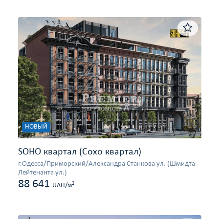
НОВЫЙ
SOHO квартал (Сохо квартал)
г.Одесса/Приморский/Александра Станкова ул. (Шмидта
Лейтенанта ул.)
88 641
2
UAH/м