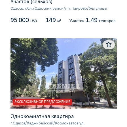
Участок (сельхоз)
Одесcк. обл./Одесский район/пгт. Таирово/без улицы
95 000
149
1.49
Участок
гектаров
2
USD
м
ЭКСКЛЮЗИВНОЕ ПРЕДЛОЖЕНИЕ
Однокомнатная квартира
г.Одесса/Хаджибейский/Космонавтов ул.