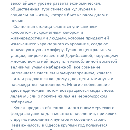
высочайшем уровне развита экономическая,
общественная, туристическая культурная и
социальная жизнь, которая бьет ключом днем и
ночью.
Солнечная столица славится уникальным
колоритом, искрометным юмором и
жизнерадостными людьми, которые придают ей
изысканного характерного очарования, создают
теплую уютную атмосферу. Гуляя по центральным
улицам, широко известной Дерибасовой, чарующему
множеством огней порту или излюбленной воспетой
великими умами набережной, все сознание
наполняется счастьем и умиротворением, хочется
жить и радоваться каждому дню, ценить минуты и
наслаждаться мгновеньем. Многие побывавшие
здесь единожды, потом возвращаются сюда снова,
лелея мысли о покупке жилья на черноморском
побережье.
Купля-продажа объектов жилого и коммерческого
фонда актуальна для местного населения, приезжих
с других населенных пунктов и соседних стран.
Недвижимость в Одессе круглый год пользуется