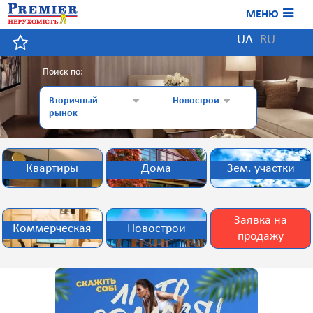
МЕНЮ
UA
RU
Поиск по:
Вторичный
Новострои
рынок
Квартиры
Дома
Зем. участки
Заявка на
Коммерческая
Новострои
продажу