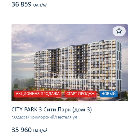
36 859
2
UAH/м
АКЦИОННАЯ ПРОДАЖА
СТАРТ ПРОДАЖ
НОВЫЙ
CITY PARK 3 Сити Парк (дом 3)
г.Одесса/Приморский/Пестеля ул.
35 960
2
UAH/м