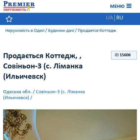
МЕНЮ
UA
RU
Нерухомість в Одесі
/
Будинки-дачі
/
Продается Коттедж
Продається Коттедж, ,
ID
15606
Совіньон-3 (с. Ліманка
(Ильичевск)
Одеська обл.
/ Совіньон-3 (с. Ліманка
(Ильичевск) /