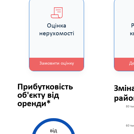
Оцінка
нерухомості
к
Замовити оцінку
Д
Прибутковість
Змін
об'єкту від
райо
оренди*
80 ты
60 ты
від