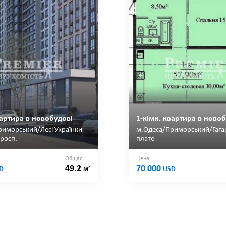
вартира в новобудові
1-кімн. квартира в новоб
иморський/Лесі Українки
м.Одеса/Приморський/Гагар
просп.
плато
Общая
Цена
49.2
70 000
2
D
м
USD