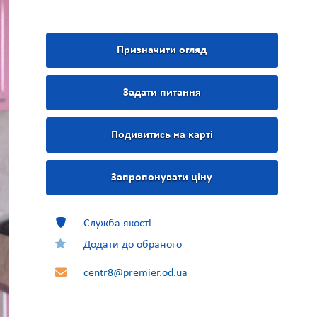
Призначити огляд
Задати питання
Подивитись на карті
Запропонувати ціну
Служба якості
Додати до обраного
centr8@premier.od.ua