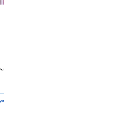
ра
ук