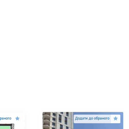
раного
Додати до обраного