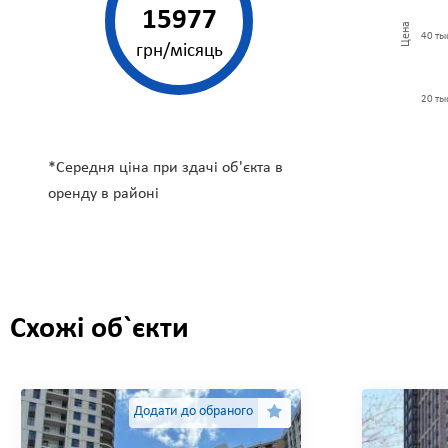
15977
Цена
40 ты
грн/місяць
20 ты
*Середня ціна при здачі об'єкта в
оренду в
районі
Схожі об`єкти
Додати до обраного