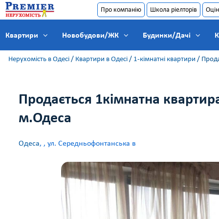
Про компанію
Школа ріелторів
Оцін
Квартири
Новобудови/ЖК
Будинки/Дачі
К
Нерухомість в Одесі
/
Квартири в Одесі
/
1-кімнатні квартири
/
Прода
Продається 1кімнатна квартира
м.Одеса
Одеса
,
, ул. Середньофонтанська в