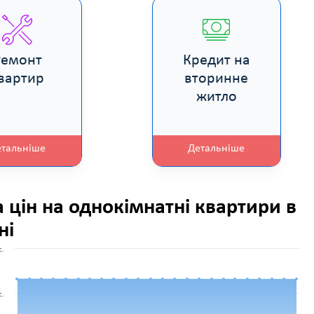
Ремонт
Кредит на
вартир
вторинне
житло
етальніше
Детальніше
а цін на однокімнатні квартири в
ні
с.
с.