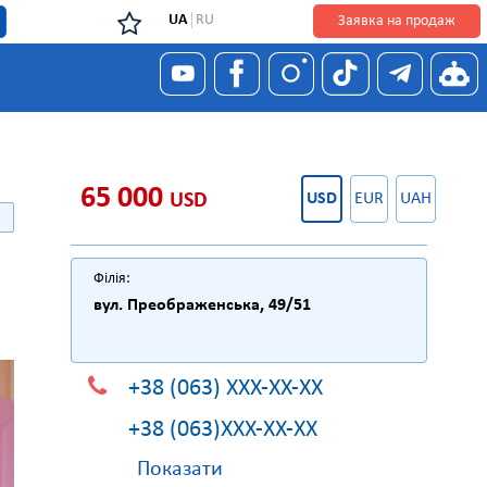
UA
RU
Заявка на продаж
я
65 000
USD
USD
EUR
UAH
Філія:
вул. Преображенська, 49/51
+38 (063) XXX-XX-XX
+38 (063)XXX-XX-XX
Показати