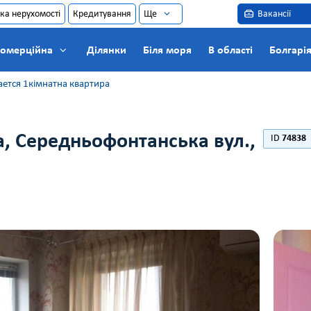
ка нерухомості
Кредитування
Ще
Вакансії
омерційна
Ділянки
Біля моря
В області
Болгарі
ется 1кімнатна квартира
, Середньофонтанська вул.,
ID
74838