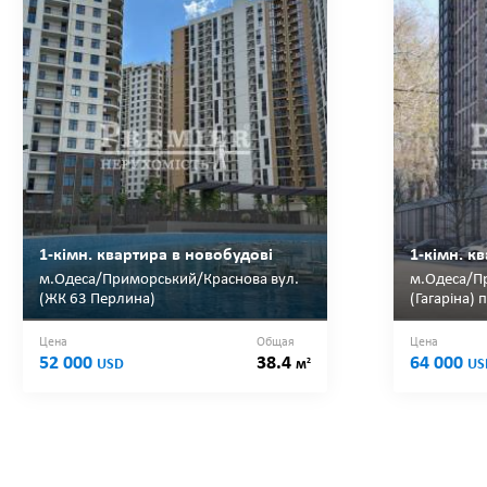
1-кімн. квартира в новобудові
1-кімн. к
м.Одеса/Приморський/Краснова вул.
м.Одеса/Пр
(ЖК 63 Перлина)
(Гагаріна) 
Цена
Общая
Цена
52 000
38.4
64 000
2
USD
м
US