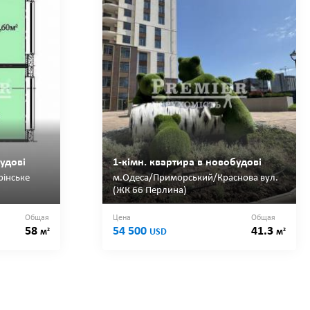
удові
1-кімн. квартира в новобудові
інське
м.Одеса/Приморський/Краснова вул.
(ЖК 66 Перлина)
Общая
Цена
Общая
58
54 500
41.3
2
2
м
USD
м