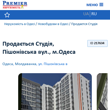
МЕНЮ
UA
RU
Нерухомість в Одесі
/
Новобудови в Одесі
/
Продается Студія
Продається Студія,
ID
217634
Пішонівська вул., м.Одеса
Одеса
,
Молдаванка
, ул. Пішонівська в