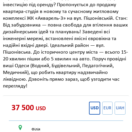
інвестицію під оренду? Пропонується до продажу
квартира-студія в новому та сучасному житловому
комплексі ЖК «Акварель-3» на вул. Пішонівській. Стан:
Від забудовника — повна свобода для втілення ваших
дизайнерських ідей та планувань! Заведені всі
інженерні мережі, встановлені якісні євровікна та
надійні вхідні двері. Ідеальний район — вул.
Пішонівська. До історичного центру міста — всього 15-
20 хвилин пішки або 5 хвилин на авто. Поруч провідні
виші Одеси (Водний, Будівельний, Педагогічний,
Медичний), що робить квартиру надзвичайно
ліквідною. Дзвоніть прямо зараз, щоб узгодити час
перегляду!
37 500
USD
USD
EUR
UAH
Філія