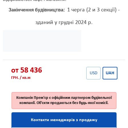
1 черга (2 и 3 секції) -
Закінчення будівництва:
зданий у грудні 2024 р.
от 58 436
USD
UAH
ГРН. / кв.м
Компанія Прем'єр є офіційним партнером будівельної
компанії. Об'єкти продаються без будь-якої комісії.
Контакти менеджерів з продажу