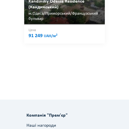
Kandinsky Odessa Residence
(Кандинський)
м.Одеса/Приморський/Французський
бульвар
Цена
91 249
2
UAH/м
Компанія "Прем'єр"
Наші нагороди