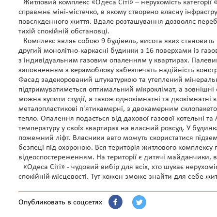
Житловий комплекс «Одеса Сіті» – нерухомість категорі
справжнє міні-містечко, в якому створено власну інфрастр
повсякденного життя. Вдале розташування дозволяє перебув
тихій спокійній обстановці.
Комплекс являє собою 9 будівель, висота яких становить 
другий монолітно-каркасні будинки з 16 поверхами із га
з індивідуальним газовим опаленням у квартирах. Палеви
заповненням з керамоблоку забезпечать надійність констру
Фасад задекорований штукатуркою та утеплений мінераль
підтримуватиметься оптимальний мікроклімат, а зовнішні 
можна купити студії, а також однокімнатні та двокімнатні 
металопластикові п'ятикамерні, з двокамерним склопакетом
тепло. Опалення подається від дахової газової котельні т
температуру у своїх квартирах на власний розсуд. У будинка
пожежний ліфт. Власники авто можуть скористатися підзем
безпеці під охороною. Вся територія житлового комплексу г
відеоспостереженням. На території є дитячі майданчики, в
«Одеса Сіті» - чудовий вибір для всіх, хто шукає нерухо
спокійній місцевості. Тут кожен зможе знайти для себе житл
Опубликовать в соцсетях