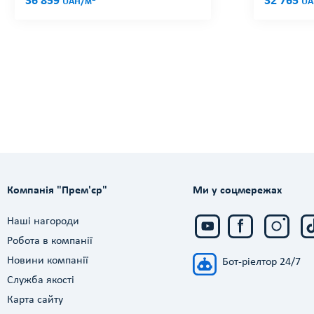
36 859
32 765
UAH/м
UA
Компанія "Прем'єр"
Ми у соцмережах
Наші нагороди
Робота в компанії
Новини компанії
Бот-ріелтор 24/7
Служба якості
Карта сайту