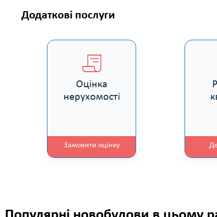
Додаткові послуги
Оцінка
нерухомості
к
Замовити оцінку
Д
Популярні новобудови в цьому р