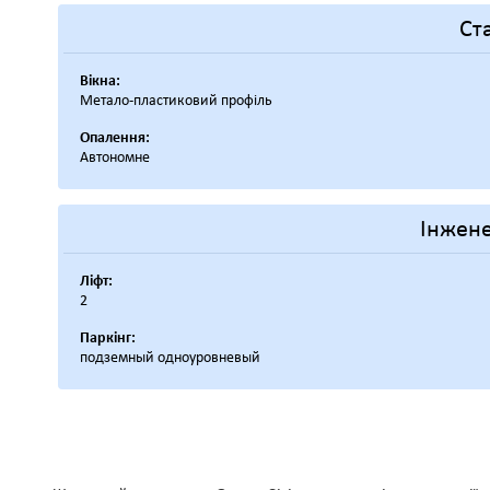
Ст
Вікна:
Метало-пластиковий профіль
Опалення:
Автономне
Інжене
Ліфт:
2
Паркінг:
подземный одноуровневый