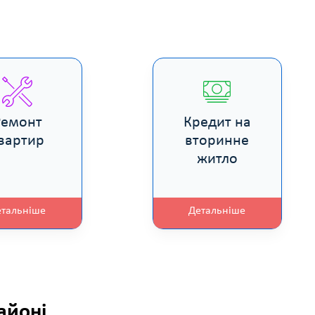
Ремонт
Кредит на
вартир
вторинне
житло
етальніше
Детальніше
айоні