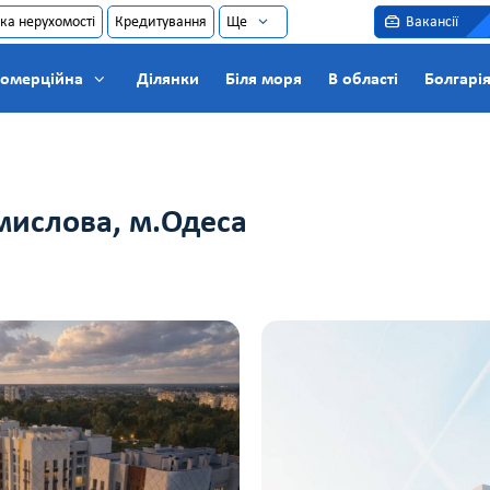
ка нерухомості
Кредитування
Ще
Вакансії
омерційна
Ділянки
Біля моря
В області
Болгарі
мислова, м.Одеса