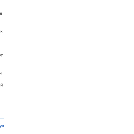
 в
ок
ут
и
ій
ук