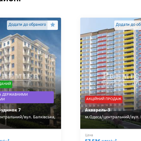
Додати до обраного
Додати до об
ДАНИЙ
А ДЕРЖАВНИМИ
АКЦІЙНИЙ ПРОДАЖ
МИ
будинок 7
Акварель-3
нтральний/вул. Балківська,
м.Одеса/центральний/вул. 
Цена
2
2