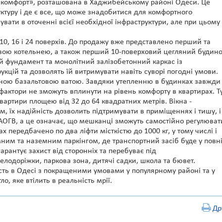
ї «комфорт», розташована в Хаджибейському районі Одеси. Це
уктуру і де є все, що може знадобитися для комфортного
ати в оточенні всієї необхідної інфраструктури, але при цьому
10, 16 і 24 поверхів. До продажу вже представлено перший та
зовою котельнею, а також перший 10-поверховий цегляний будин
й фундамент та монолітний залізобетонний каркас із
кцій та дозволять їй витримувати навіть суворі погодні умови.
ною базальтовою ватою. Завдяки утепленню в будинках завжди
фактори не зможуть вплинути на рівень комфорту в квартирах. Т
квартири площею від 32 до 64 квадратних метрів. Вікна -
, їх надійність дозволить підтримувати в приміщеннях і тишу, і
а АОГВ, а це означає, що мешканці зможуть самостійно регулюват
х передбачено по два ліфти місткістю до 1000 кг, у тому числі і
ним та наземним паркінгом, де транспортний засіб буде у повн
арантує захист від сторонніх та перебуває під
елодоріжки, паркова зона, дитячі садки, школа та бювет.
мість в Одесі з покращеними умовами у популярному районі та у
о, яке втілить в реальність мрії.
Др