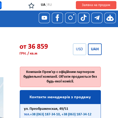
UA
RU
Заявка на продаж
я
от 36 859
USD
UAH
ГРН. / кв.м
Компанія Прем'єр є офіційним партнером
будівельної компанії. Об'єкти продаються без
будь-якої комісії.
Контакти менеджерів з продажу
ул. Преображенская, 49/51
тел.
+38 (063) 187-34-10
, +38 (063) 187-34-12