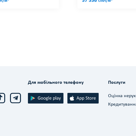
57 536
H/м
UAH/м
Для мобільного телефону
Послуги
Оцінка нерух
Кредитуванн