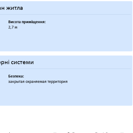
ан житла
Висота приміщення:
2,7 м
рні системи
Безпека:
закрытая охраняемая территория