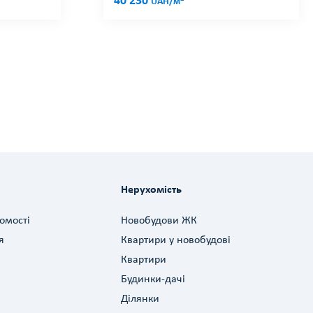
40 230
UAH/м
Нерухомість
омості
Новобудови ЖК
я
Квартири у новобудові
Квартири
Будинки-дачі
Ділянки