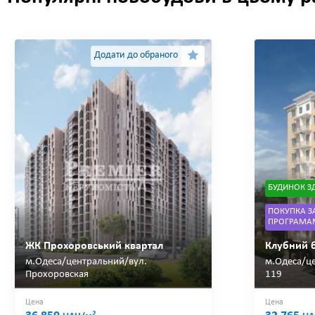
Додати до обраного
БУДИНОК З
ПОКУПКА З
ПРОГРАМА
ЖК Прохоровський квартал
Клубний 
м.Одеса/центральний/вул.
м.Одеса/це
Прохоровская
119
Цена
Цена
2