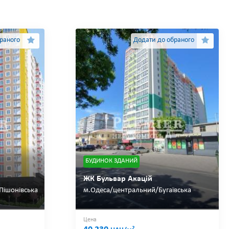
раного
Додати до обраного
БУДИНОК ЗДАНИЙ
ЖК Бульвар Акацій
Пішонівська
м.Одеса/центральний/Бугаївська
Цена
2