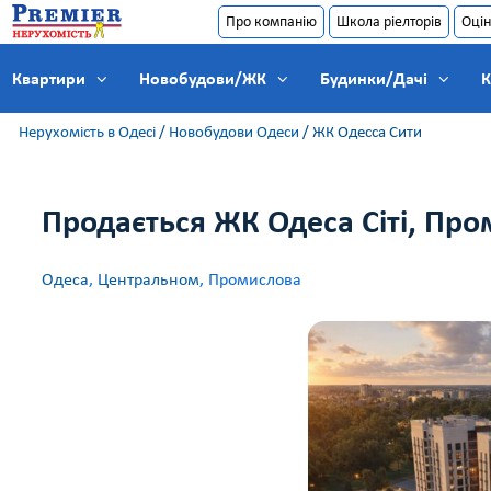
Про компанію
Школа ріелторів
Оцін
Квартири
Новобудови/ЖК
Будинки/Дачі
К
Нерухомість в Одесі
/
Новобудови Одеси
/
ЖК Одесса Сити
Продається ЖК Одеса Сіті, Про
Одеса
,
Центральном
, Промислова