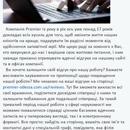
Компанія Premier із року в рік ось уже понад 17 років
докладає всіх зусиль для того, щоб змінити життя наших
клієнтів на краще, подарувати їм радісні моменти від
здійснення заповітної мрії. Ми щиро раді за кожного з Вас,
хто звернувся до нас і вирішив своє житлове питання, і нам
завжди приємно отримувати вдячні відгуки на нашому сайті
та в офісах компанії.
Ви хочете залишити свій відгук про нашу роботу? Бажаєте
висловити зауваження чи пропозиції щодо покращення
нашої роботи? Ми чекаємо на ваші відгуки на сторінці:
premier-odessa.com.ua/reviews
. Тут Ви зможете викласти всі
свої враження, поділитися досвідом співпраці з нами та
залишити побажання для подальшої співпраці. За такий
тривалий період нашої роботи у сфері нерухомості ми
можемо похвалитися справді цінним багажем вдячних
записів як у паперовому вигляді, так і в електронному
форматі. Все просто: зайдіть на сторінку, вкажіть своє ім'я та
контактні дані у спеціальній графі, повідомте, яка філія