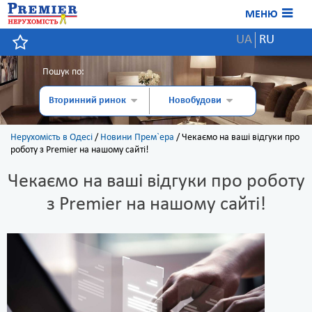
МЕНЮ
UA
RU
Пошук по:
Вторинний ринок
Новобудови
Нерухомість в Одесі
/
Новини Прем`ера
/
Чекаємо на ваші відгуки про
роботу з Premier на нашому сайті!
Чекаємо на ваші відгуки про роботу
з Premier на нашому сайті!