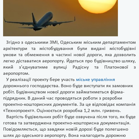
Згідно з одеськими ЗМІ, Одеським міським департаментом
архітектури та містобудування були видані містобудівні
умови та обмеження в частині нової дороги, яка дозволить
легко діставатися аеропорту. Йдеться про будівництво шляху,
який з'єднуватиме вулиці Радісну та Платонової з
аеропортом.
У реалізації проекту бере участь
міське управління
дорожнього господарства. Воно буде виступати як замовник
робіт. Будівництвом нової дороги займатиметься фірма-
підрядник. В даний час проводяться роботи з розробки
проектно-кошторисних документів. За це відповідає компанія
«Технопроект». Оцінюється розробка 1,2 млн. гривень.
Вартість будівельних робіт буде озвучена після того, як буде
готова та затверджена проектно-кошторисна документація.
Повідомляється, що завдяки новій дорозі буде полегшено
шлях до одеського аеропорту. Вона налагодить дорожню