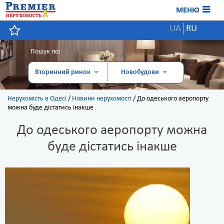
МЕНЮ
UA
RU
Пошук по:
Вторинний ринок
Новобудови
Нерухомість в Одесі
/
Новини нерухомості
/
До одеського аеропорту
можна буде дістатись інакше
До одеського аеропорту можна
буде дістатись інакше