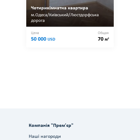
Чотирикімнатна квартира
м.Одеса/Київський/Люстдорфська
дорога
Цена
Общая
50 000
70
2
USD
м
Компанія "Прем'єр"
Наші нагороди