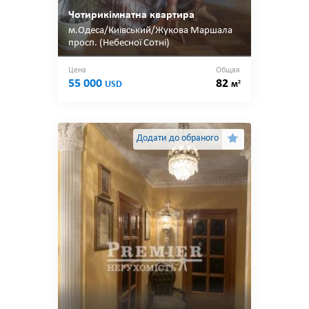
Чотирикімнатна квартира
м.Одеса/Київський/Жукова Маршала
просп. (Небесної Сотні)
Цена
Общая
55 000
82
2
USD
м
Додати до обраного