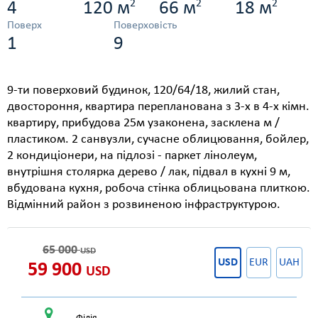
2
2
2
4
120 м
66 м
18 м
Поверх
Поверховість
1
9
9-ти поверховий будинок, 120/64/18, жилий стан,
двостороння, квартира перепланована з 3-х в 4-х кімн.
квартиру, прибудова 25м узаконена, засклена м /
пластиком. 2 санвузли, сучасне облицювання, бойлер,
2 кондиціонери, на підлозі - паркет лінолеум,
внутрішня столярка дерево / лак, підвал в кухні 9 м,
вбудована кухня, робоча стінка облицьована плиткою.
Відмінний район з розвиненою інфраструктурою.
65 000
USD
USD
EUR
UAH
59 900
USD