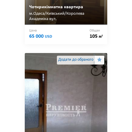
Чотирикімнатна квартира
м.Одеса/Київський/Королева
Академіка вул.
Цена
Общая
65 000
105
2
USD
м
Додати до обраного