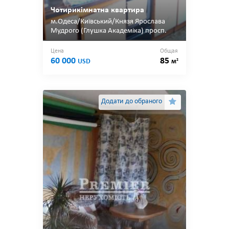
Чотирикімнатна квартира
м.Одеса/Київський/Князя Ярослава
Мудрого (Глушка Академіка) просп.
Цена
Общая
60 000
85
2
USD
м
Додати до обраного